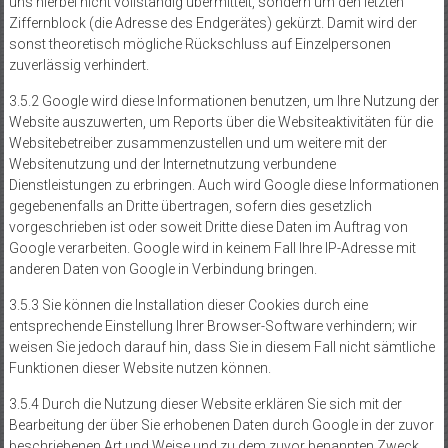
uns hierbei nicht vollständig übermittelt, sondern um den letzten
Ziffernblock (die Adresse des Endgerätes) gekürzt. Damit wird der
sonst theoretisch mögliche Rückschluss auf Einzelpersonen
zuverlässig verhindert.
3.5.2 Google wird diese Informationen benutzen, um Ihre Nutzung der
Website auszuwerten, um Reports über die Websiteaktivitäten für die
Websitebetreiber zusammenzustellen und um weitere mit der
Websitenutzung und der Internetnutzung verbundene
Dienstleistungen zu erbringen. Auch wird Google diese Informationen
gegebenenfalls an Dritte übertragen, sofern dies gesetzlich
vorgeschrieben ist oder soweit Dritte diese Daten im Auftrag von
Google verarbeiten. Google wird in keinem Fall Ihre IP-Adresse mit
anderen Daten von Google in Verbindung bringen.
3.5.3 Sie können die Installation dieser Cookies durch eine
entsprechende Einstellung Ihrer Browser-Software verhindern; wir
weisen Sie jedoch darauf hin, dass Sie in diesem Fall nicht sämtliche
Funktionen dieser Website nutzen können.
3.5.4 Durch die Nutzung dieser Website erklären Sie sich mit der
Bearbeitung der über Sie erhobenen Daten durch Google in der zuvor
beschriebenen Art und Weise und zu dem zuvor benannten Zweck