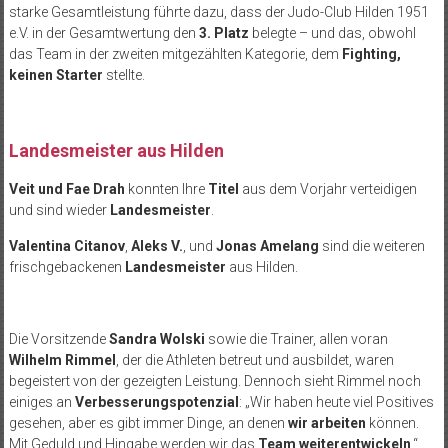
starke Gesamtleistung führte dazu, dass der Judo-Club Hilden 1951
e.V. in der Gesamtwertung den
3. Platz
belegte – und das, obwohl
das Team in der zweiten mitgezählten Kategorie, dem
Fighting,
keinen Starter
stellte.
Landesmeister aus Hilden
Veit und Fae Drah
konnten Ihre
Titel
aus dem Vorjahr verteidigen
und sind wieder
Landesmeister
.
Valentina Citanov
,
Aleks V.
, und
Jonas Amelang
sind die weiteren
frischgebackenen
Landesmeister
aus Hilden.
Die Vorsitzende
Sandra Wolski
sowie die Trainer, allen voran
Wilhelm Rimmel
, der die Athleten betreut und ausbildet, waren
begeistert von der gezeigten Leistung. Dennoch sieht Rimmel noch
einiges an
Verbesserungspotenzial
: „Wir haben heute viel Positives
gesehen, aber es gibt immer Dinge, an denen
wir arbeiten
können.
Mit Geduld und Hingabe werden wir das
Team weiterentwickeln
.“