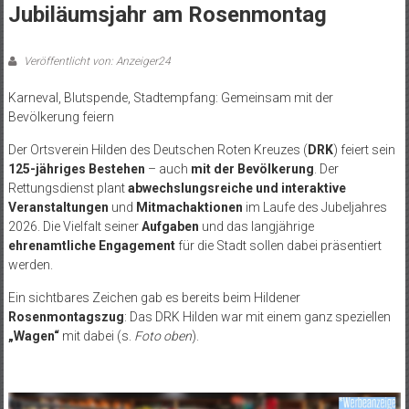
Jubiläumsjahr am Rosenmontag
Veröffentlicht von: Anzeiger24
Karneval, Blutspende, Stadtempfang: Gemeinsam mit der
Bevölkerung feiern
Der Ortsverein Hilden des Deutschen Roten Kreuzes (
DRK
) feiert sein
125-jähriges Bestehen
– auch
mit der Bevölkerung
. Der
Rettungsdienst plant
abwechslungsreiche und interaktive
Veranstaltungen
und
Mitmachaktionen
im Laufe des Jubeljahres
2026. Die Vielfalt seiner
Aufgaben
und das langjährige
ehrenamtliche Engagement
für die Stadt sollen dabei präsentiert
werden.
Ein sichtbares Zeichen gab es bereits beim Hildener
Rosenmontagszug
: Das DRK Hilden war mit einem ganz speziellen
„Wagen“
mit dabei (s.
Foto oben
).