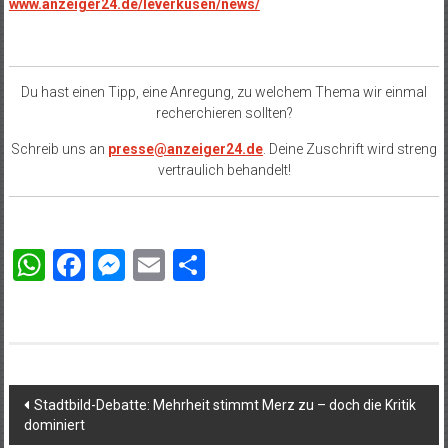
www.anzeiger24.de/leverkusen/news/
Du hast einen Tipp, eine Anregung, zu welchem Thema wir einmal
recherchieren sollten?
Schreib uns an
presse@anzeiger24.de
. Deine Zuschrift wird streng
vertraulich behandelt!
WhatsApp
Facebook
Messenger
Email
Teilen
Beitragsnavigation
Stadtbild-Debatte: Mehrheit stimmt Merz zu – doch die Kritik
dominiert