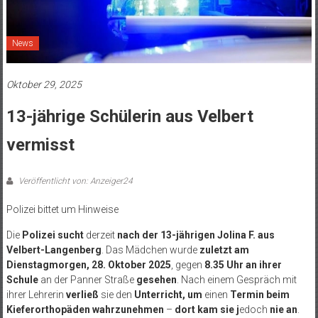
News
Oktober 29, 2025
13-jährige Schülerin aus Velbert
vermisst
Veröffentlicht von: Anzeiger24
Polizei bittet um Hinweise
Die
Polizei sucht
derzeit
nach der 13-jährigen Jolina F. aus
Velbert-Langenberg
. Das Mädchen wurde
zuletzt am
Dienstagmorgen, 28. Oktober 2025
, gegen
8.35 Uhr an ihrer
Schule
an der Panner Straße
gesehen
. Nach einem Gespräch mit
ihrer Lehrerin
verließ
sie den
Unterricht, um
einen
Termin beim
Kieferorthopäden wahrzunehmen
–
dort kam sie j
edoch
nie an
.