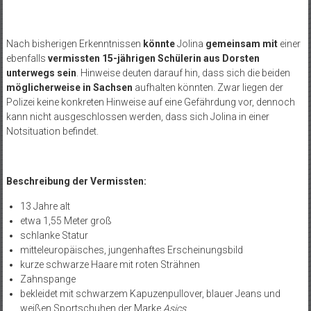
Nach bisherigen Erkenntnissen
könnte
Jolina
gemeinsam mit
einer
ebenfalls
vermissten 15-jährigen Schülerin aus Dorsten
unterwegs sein
. Hinweise deuten darauf hin, dass sich die beiden
möglicherweise
in Sachsen
aufhalten könnten. Zwar liegen der
Polizei keine konkreten Hinweise auf eine Gefährdung vor, dennoch
kann nicht ausgeschlossen werden, dass sich Jolina in einer
Notsituation befindet.
Beschreibung der Vermissten:
13 Jahre alt
etwa 1,55 Meter groß
schlanke Statur
mitteleuropäisches, jungenhaftes Erscheinungsbild
kurze schwarze Haare mit roten Strähnen
Zahnspange
bekleidet mit schwarzem Kapuzenpullover, blauer Jeans und
weißen Sportschuhen der Marke
Asics