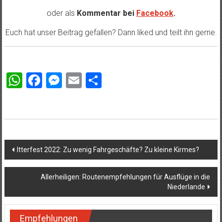
oder als
Kommentar bei
Facebook
.
Euch hat unser Beitrag gefallen? Dann liked und teilt ihn gerne.
WhatsApp
Facebook
Messenger
Email
Teilen
Beitragsnavigation
Itterfest 2022: Zu wenig Fahrgeschäfte? Zu kleine Kirmes?
Allerheiligen: Routenempfehlungen für Ausflüge in die
Niederlande
Empfehlungen