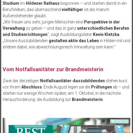
Studium
im
Hildener Rathaus
begonnen – und starten damit in ein
Berufsleben, das überraschend
vielfältiger
ist als manch
Außenstehender glaubt.
„Wir freuen uns sehr, jungen Menschen eine
Perspektive in der
Verwaltung
zu geben – und das in ganz
unterschiedlichen Berufen
und Studienrichtungen
“, sagt Ausbildungsleiter
Kevin Kletzka
.
„Unsere Auszubildenden
gestalten aktiv das Leben
in Hilden mit und
erleben dabei, wie abwechslungsreich Verwaltung sein kann.“
Vom Notfallsanitäter zur Brandmeisterin
Zwei der derzeitigen
Notfallsanitäter-Auszubildenden
stehen kurz
vor ihrem
Abschluss
. Ende August legen sie die
Prüfungen
ab – und
starten nur wenige Wochen später, am 1. Oktober, in die nächste
Herausforderung: die Ausbildung zur
Brandmeisterin
.