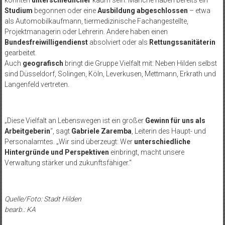
könnten
unterschiedlicher
kaum sein. Manche haben bereits ein
Studium
begonnen oder eine
Ausbildung abgeschlossen
– etwa
als Automobilkaufmann, tiermedizinische Fachangestellte,
Projektmanagerin oder Lehrerin. Andere haben einen
Bundesfreiwilligendienst
absolviert oder als
Rettungssanitäterin
gearbeitet.
Auch
geografisch
bringt die Gruppe Vielfalt mit: Neben Hilden selbst
sind Düsseldorf, Solingen, Köln, Leverkusen, Mettmann, Erkrath und
Langenfeld vertreten.
„Diese Vielfalt an Lebenswegen ist ein großer
Gewinn für uns als
Arbeitgeberin
“, sagt
Gabriele Zaremba
, Leiterin des Haupt- und
Personalamtes. „Wir sind überzeugt: Wer
unterschiedliche
Hintergründe und Perspektiven
einbringt, macht unsere
Verwaltung stärker und zukunftsfähiger.“
Quelle/Foto: Stadt Hilden
bearb.: KA