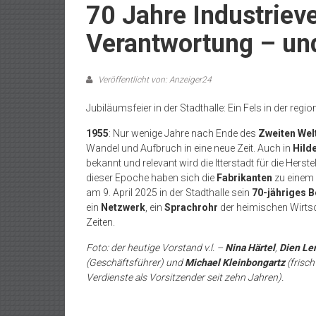
70 Jahre Industrieve
Verantwortung – un
Veröffentlicht von: Anzeiger24
Jubiläumsfeier in der Stadthalle: Ein Fels in der regi
1955
: Nur wenige Jahre nach Ende des
Zweiten Wel
Wandel und Aufbruch in eine neue Zeit. Auch in
Hild
bekannt und relevant wird die Itterstadt für die Herst
dieser Epoche haben sich die
Fabrikanten
zu einem 
am 9. April 2025 in der Stadthalle sein
70-jähriges 
ein
Netzwerk
, ein
Sprachrohr
der heimischen Wirts
Zeiten.
Foto: der heutige Vorstand v.l. –
Nina Härtel
,
Dien Le
(Geschäftsführer) und
Michael Kleinbongartz
(frisc
Verdienste als Vorsitzender seit zehn Jahren).