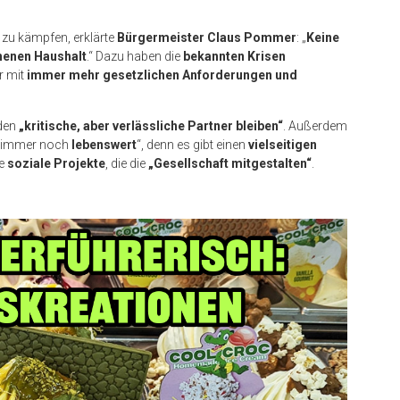
 zu kämpfen, erklärte
Bürgermeister Claus Pommer
: „
Keine
henen Haushalt
.“ Dazu haben die
bekannten Krisen
r mit
immer mehr gesetzlichen Anforderungen und
lden
„kritische, aber verlässliche Partner bleiben“
. Außerdem
st immer noch
lebenswert
“, denn es gibt einen
vielseitigen
le
soziale Projekte
, die die
„Gesellschaft mitgestalten“
.