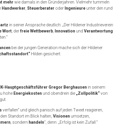
ht mehr
wie damals in den Gründerjahren. Vielmehr tummeln
e
Handwerker
,
Steuerberater
oder
Ingenieure
unter den rund
artz
in seiner Ansprache deutlich: „Der Hildener Industrieverein
ie Wort
, der
freie Wettbewerb
,
Innovation
und
Verantwortung
ten.“
ancen
bei der jungen Generation mache sich der Hildener
chaftsstandort“
Hilden gesichert.
HK-Hauptgeschäftsführer Gregor Berghausen
in seinem
 zu hohe
Energiekosten
und obendrein die
„Zollpolitik“
von
gut.
s
verfallen“ und gleich panisch auf jeden Tweet reagieren,
den Standort im Blick halten,
Visionen
umsetzen,
mmern
, sondern
handeln
“, denn: „Erfolg ist kein Zufall.“