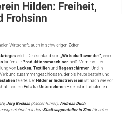
rein Hilden: Freiheit,
d Frohsinn
onalen Wirtschaft, auch in schwierigen Zeiten
tkrieges
erlebt Deutschland sein
„Wirtschaftswunder“
, einen
en
laufen die
Produktionsmaschinen
heiß. Vornehmlich
ellung von
Lacken
,
Textilien
und
Regenschirmen
. Und in
Verbund zusammengeschlossen, der bis heute besteht und
Bestehen
feierte. Der
Hildener Industrieverein
ist nach wie vor
chaft und ein
Fels für Unternehmen
– selbst in turbulenten
nic
,
Jörg Becklas
(Kassenführer),
Andreas Duch
h ausgezeichnet mit dem
Stadtwappenteller in Zinn
für seine