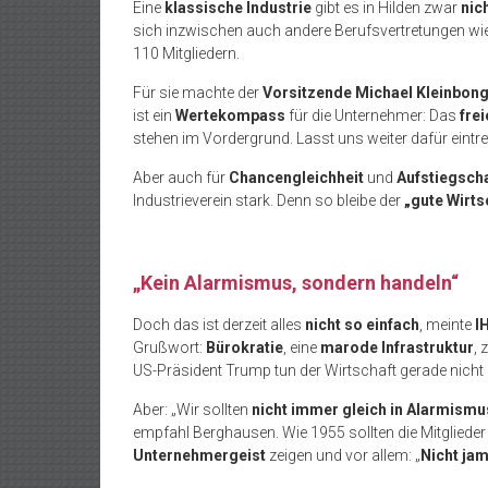
Eine
klassische Industrie
gibt es in Hilden zwar
nic
sich inzwischen auch andere Berufsvertretungen wi
110 Mitgliedern.
Für sie machte der
Vorsitzende Michael Kleinbong
ist ein
Wertekompass
für die Unternehmer: Das
fre
stehen im Vordergrund. Lasst uns weiter dafür eintre
Aber auch für
Chancengleichheit
und
Aufstiegsch
Industrieverein stark. Denn so bleibe der
„gute Wirts
„Kein Alarmismus, sondern handeln“
Doch das ist derzeit alles
nicht so einfach
, meinte
I
Grußwort:
Bürokratie
, eine
marode Infrastruktur
,
US-Präsident Trump tun der Wirtschaft gerade nicht 
Aber: „Wir sollten
nicht immer gleich in Alarmismu
empfahl Berghausen. Wie 1955 sollten die Mitglieder 
Unternehmergeist
zeigen und vor allem: „
Nicht ja