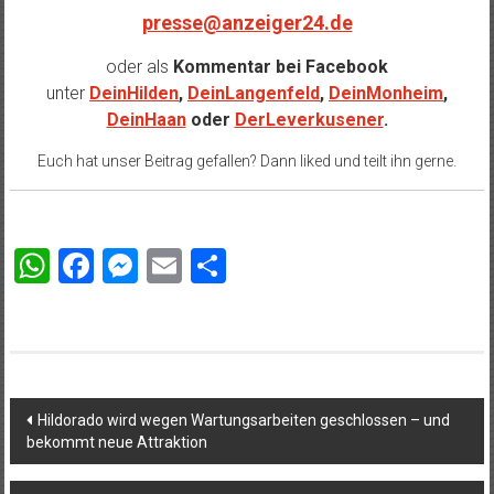
presse@anzeiger24.de
oder als
Kommentar bei
Facebook
unter
DeinHilden
,
DeinLangenfeld
,
DeinMonheim
,
DeinHaan
oder
DerLeverkusener
.
Euch hat unser Beitrag gefallen? Dann liked und teilt ihn gerne.
WhatsApp
Facebook
Messenger
Email
Teilen
Beitragsnavigation
Hildorado wird wegen Wartungsarbeiten geschlossen – und
bekommt neue Attraktion