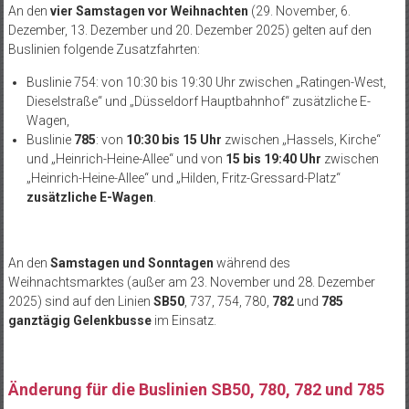
An den
vier Samstagen vor Weihnachten
(29. November, 6.
Dezember, 13. Dezember und 20. Dezember 2025) gelten auf den
Buslinien folgende Zusatzfahrten:
Buslinie 754: von 10:30 bis 19:30 Uhr zwischen „Ratingen-West,
Dieselstraße“ und „Düsseldorf Hauptbahnhof“ zusätzliche E-
Wagen,
Buslinie
785
: von
10:30 bis 15 Uhr
zwischen „Hassels, Kirche“
und „Heinrich-Heine-Allee“ und von
15 bis 19:40 Uhr
zwischen
„Heinrich-Heine-Allee“ und „Hilden, Fritz-Gressard-Platz“
zusätzliche E-Wagen
.
An den
Samstagen und Sonntagen
während des
Weihnachtsmarktes (außer am 23. November und 28. Dezember
2025) sind auf den Linien
SB50
, 737, 754, 780,
782
und
785
ganztägig Gelenkbusse
im Einsatz.
Änderung für die Buslinien SB50, 780, 782 und 785