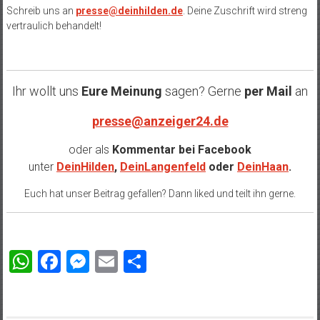
Schreib uns an
presse@deinhilden.de
. Deine Zuschrift wird streng
vertraulich behandelt!
Ihr wollt uns
Eure Meinung
sagen? Gerne
per Mail
an
presse@anzeiger24.de
oder als
Kommentar bei
Facebook
unter
DeinHilden
,
DeinLangenfeld
oder
DeinHaan
.
Euch hat unser Beitrag gefallen? Dann liked und teilt ihn gerne.
WhatsApp
Facebook
Messenger
Email
Teilen