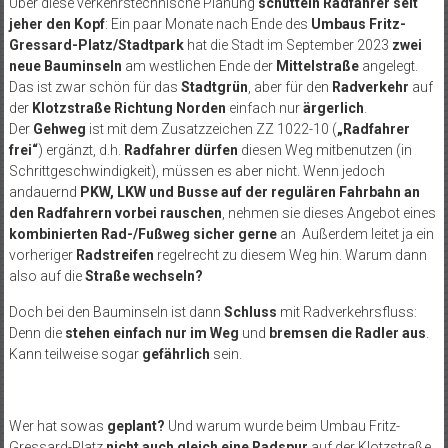
Über diese verkehrstechnische Planung
schütteln Radfahrer seit
jeher den Kopf
: Ein paar Monate nach Ende des
Umbaus Fritz-
Gressard-Platz/Stadtpark
hat die Stadt im September 2023
zwei
neue Bauminseln
am westlichen Ende der
Mittelstraße
angelegt.
Das ist zwar schön für das
Stadtgrün
, aber für den
Radverkehr
auf
der
Klotzstraße Richtung Norden
einfach nur
ärgerlich
.
Der
Gehweg
ist mit dem Zusatzzeichen ZZ 1022-10 (
„Radfahrer
frei“
) ergänzt, d.h.
Radfahrer dürfen
diesen Weg mitbenutzen (in
Schrittgeschwindigkeit), müssen es aber nicht. Wenn jedoch
andauernd
PKW, LKW und Busse auf der regulären Fahrbahn an
den Radfahrern vorbei rauschen
, nehmen sie dieses Angebot eines
kombinierten Rad-/Fußweg sicher gerne
an Außerdem leitet ja ein
vorheriger
Radstreifen
regelrecht zu diesem Weg hin. Warum dann
also auf die
Straße wechseln?
Doch bei den Bauminseln ist dann
Schluss
mit Radverkehrsfluss:
Denn die
stehen einfach nur im Weg
und
bremsen die Radler aus
.
Kann teilweise sogar
gefährlich
sein.
Wer hat sowas
geplant?
Und warum wurde beim Umbau Fritz-
Gressard-Platz
nicht auch gleich eine Radspur
auf der Klotzstraße