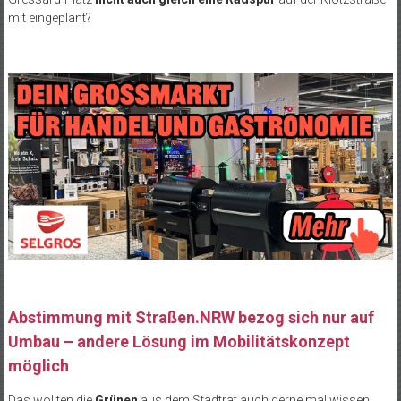
mit eingeplant?
Abstimmung mit Straßen.NRW bezog sich nur auf
Umbau – andere Lösung im Mobilitätskonzept
möglich
Das wollten die
Grünen
aus dem Stadtrat auch gerne mal wissen