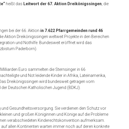
te“
heißt das
Leitwort der 67.
Aktion Dreikönigssingen
, die
gen bei der 66. Aktion
in 7.622 Pfarrgemeinden rund 46
die Aktion Dreikönigssingen weltweit Projekte in den Bereichen
tegration und Nothilfe. Bundesweit eröffnet wird das
rzbistum Paderborn).
 Milliarden Euro sammelten die Sternsinger in 66
hteiligte und Not leidende Kinder in Afrika, Lateinamerika,
 Das Dreikönigssingen wird bundesweit getragen vom
d der Deutschen Katholischen Jugend (BDKJ).
g und Gesundheitsversorgung. Sie verdienen den Schutz vor
 kleinen und großen Königinnen und Könige auf die Probleme
ionen verabschiedeten Kinderechtskonvention aufmerksam.
r auf allen Kontinenten warten immer noch auf deren konkrete