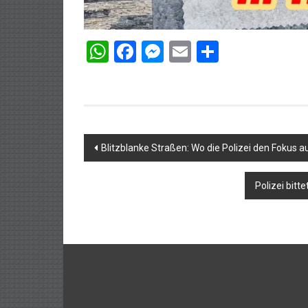
WhatsApp
Facebook
Messenger
Email
Teilen
Beitragsnavigation
Blitzblanke Straßen: Wo die Polizei den Fokus a
Polizei bitt