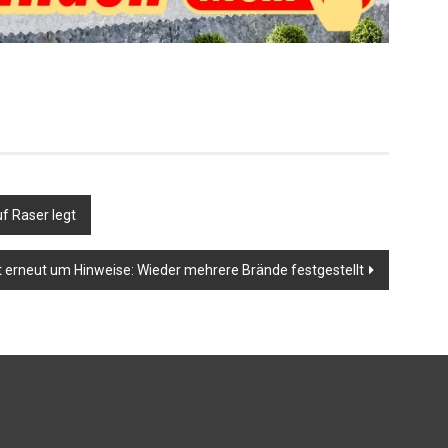
uf Raser legt
et erneut um Hinweise: Wieder mehrere Brände festgestellt