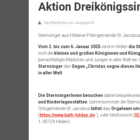
Aktion Dreikönigss
Veröffentlicht von: Anzeiger24
Sternsinger aus Hildener Pfarrgemeinde St. Jacob
Vom 2. bis zum 6. Januar 2025
sind in Hilden
die S
sich die
kleinen und großen Königinnen und König
benachteiligte Mädchen und Jungen in aller Welt ein.
Sternsinger
den
Segen „Christus segne dieses Ha
in aller Welt
.
Die SternsingerInnen besuchen
dabei beispielswe
und Kindertagesstätten
. Gerne kommen die Sterns
Ortsgemeinde St. Jacobus
bittet
das
Orgateam um
(
https://www.kath-hilden.de
/
), oder telefonisch (
02
1, 40724 Hilden).