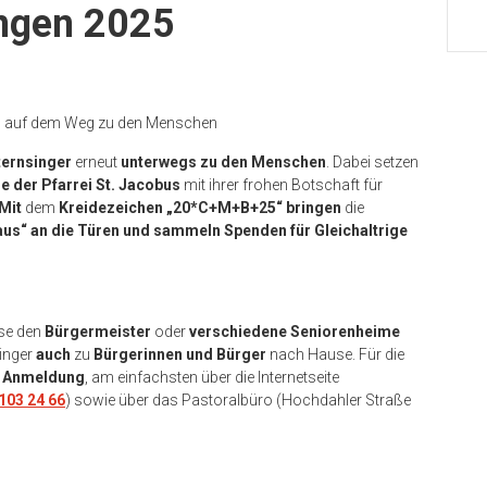
ingen 2025
us auf dem Weg zu den Menschen
ternsinger
erneut
unterwegs zu den Menschen
. Dabei setzen
e der Pfarrei St. Jacobus
mit ihrer frohen Botschaft für
Mit
dem
Kreidezeichen „20*C+M+B+25“
bringen
die
us“ an die Türen
und sammeln Spenden für Gleichaltrige
ise den
Bürgermeister
oder
verschiedene Seniorenheime
inger
auch
zu
Bürgerinnen und Bürger
nach Hause. Für die
 Anmeldung
, am einfachsten über die Internetseite
103 24 66
) sowie über das Pastoralbüro (Hochdahler Straße