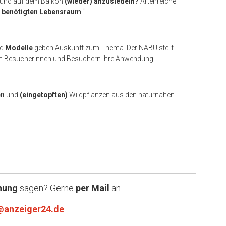
n und auf dem Balkon
(wieder) anzusiedeln?
Artenreiche
n
benötigten Lebensraum
.“
d
Modelle
geben Auskunft zum Thema. Der NABU stellt
den Besucherinnen und Besuchern ihre Anwendung.
en
und
(eingetopften)
Wildpflanzen aus den naturnahen
nung
sagen? Gerne
per Mail
an
@anzeiger24.de