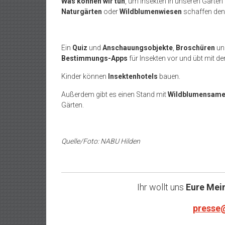
Was können wir tun
, um Insekten in unseren Gärte
Naturgärten
oder
Wildblumenwiesen
schaffen de
Ein
Quiz
und
Anschauungsobjekte
,
Broschüren
un
Bestimmungs-Apps
für Insekten vor und übt mit 
Kinder können
Insektenhotels
bauen.
Außerdem gibt es einen Stand mit
Wildblumensam
Gärten.
Quelle/Foto: NABU Hilden
Ihr wollt uns
Eure Mei
presse