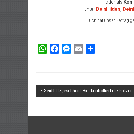
oder als
Komm
unter
DeinHilden
,
Dein
Euch hat unser Beitrag gef
WhatsApp
Facebook
Messenger
Email
Teilen
Beitragsnavigation
Seid blitzgeschheid: Hier kontrolliert die Polizei