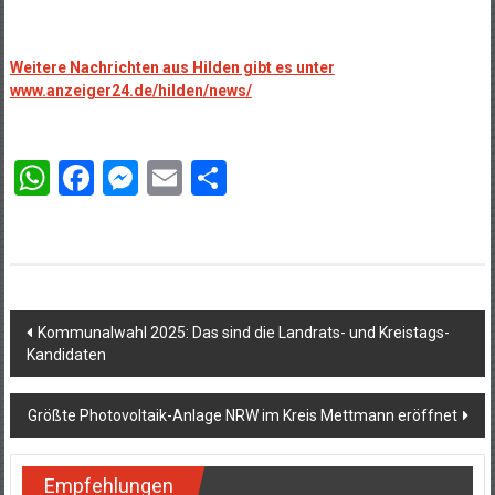
Weitere Nachrichten aus Hilden gibt es unter
www.anzeiger24.de/hilden/news/
WhatsApp
Facebook
Messenger
Email
Teilen
Beitragsnavigation
Kommunalwahl 2025: Das sind die Landrats- und Kreistags-
Kandidaten
Größte Photovoltaik-Anlage NRW im Kreis Mettmann eröffnet
Empfehlungen