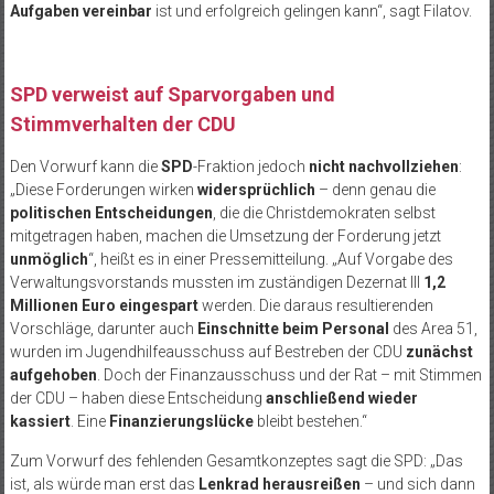
Aufgaben vereinbar
ist und erfolgreich gelingen kann“, sagt Filatov.
SPD verweist auf Sparvorgaben und
Stimmverhalten der CDU
Den Vorwurf kann die
SPD
-Fraktion jedoch
nicht nachvollziehen
:
„Diese Forderungen wirken
widersprüchlich
– denn genau die
politischen Entscheidungen
, die die Christdemokraten selbst
mitgetragen haben, machen die Umsetzung der Forderung jetzt
unmöglich
“, heißt es in einer Pressemitteilung. „Auf Vorgabe des
Verwaltungsvorstands mussten im zuständigen Dezernat III
1,2
Millionen Euro eingespart
werden. Die daraus resultierenden
Vorschläge, darunter auch
Einschnitte beim Personal
des Area 51,
wurden im Jugendhilfeausschuss auf Bestreben der CDU
zunächst
aufgehoben
. Doch der Finanzausschuss und der Rat – mit Stimmen
der CDU – haben diese Entscheidung
anschließend wieder
kassiert
. Eine
Finanzierungslücke
bleibt bestehen.“
Zum Vorwurf des fehlenden Gesamtkonzeptes sagt die SPD: „Das
ist, als würde man erst das
Lenkrad herausreißen
– und sich dann