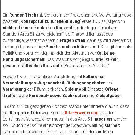
Ein
Runder Tisch
mit Vertretern der Fraktionen und Verwaltung habe
zwar ein
‚Konzept für kulturelle Bildung‘
erstellt. „Dies ist jedoch
nicht mit einem konkreten Konzept
für die Jugendarbeit am
Standort Area 51 zu vergleichen“, so Filatov. „Hier lässt das
zuständige Dezernat weiterhin
Fragen offen
, denn es wird wiederholt
behauptet, dass einige
Punkte noch zu klären
sind. Dies gibt uns als
Politik und vor allem den handelnden Akteuren vor Ort
keine
Handlungssicherheit
. Das, was uns vorgelegt wurde, ist
kein
gesamtstädtisches Konzept
in Bezug auf das Area 51.“
Erwartet wird eine konkrete Aufstellung mit
kulturellen
Veranstaltungen
,
Jugendarbeit
,
Bildungsangeboten
und
Vermietung
der Räumlichkeiten,
Spielmobil
-Einsätze,
Offene
Treffs
sowie
Personal- sowie Sachkosten
und
Zielaufgaben
.
In dem zurück gezogenen Konzept stand unter anderem auch, dass
der
Bürgertreff
(der wegen einer
Kita-Erweiterung
von der
Lortzingstraße wegziehen muss) in das Area 51
integriert
werden
soll: „Auch hier sollte ein Konzept der Stadtverwaltung
Klarheit
darüber geben, wie eine Fremdvermietung mit den
anderen