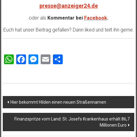
presse@anzeiger24.de
oder als
Kommentar bei
Facebook
.
Euch hat unser Beitrag gefallen? Dann liked und teilt ihn gerne.
WhatsApp
Facebook
Messenger
Email
Teilen
Beitragsnavigation
Hier bekommt Hilden einen neuen Straßennamen
Finanzspritze vom Land: St. Josefs Krankenhaus erhält 86,7
Millionen Euro