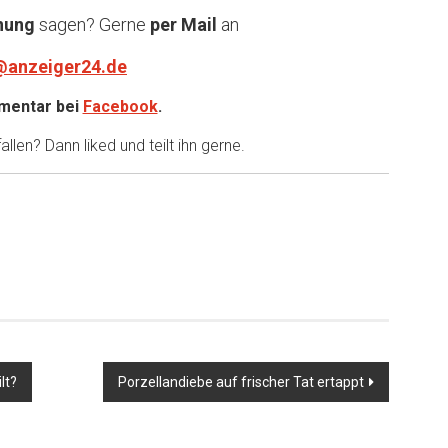
nung
sagen? Gerne
per Mail
an
@anzeiger24.de
entar bei
Facebook
.
llen? Dann liked und teilt ihn gerne.
lt?
Porzellandiebe auf frischer Tat ertappt