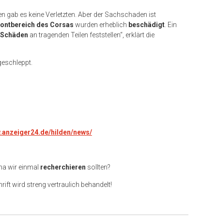
en gab es keine Verletzten. Aber der Sachschaden ist
rontbereich des Corsas
wurden erheblich
beschädigt
. Ein
n Schäden
an tragenden Teilen feststellen“, erklärt die
eschleppt.
w.anzeiger24.de/hilden/news/
ma wir einmal
recherchieren
sollten?
rift wird streng vertraulich behandelt!