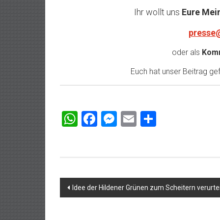
Ihr wollt uns
Eure Mei
presse
oder als
Komm
Euch hat unser Beitrag gefa
WhatsApp
Facebook
Messenger
Email
Teilen
Beitragsnavigation
Idee der Hildener Grünen zum Scheitern verurtei