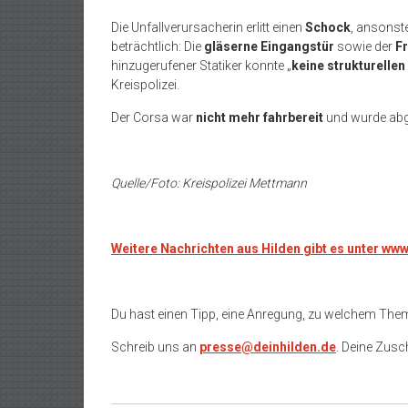
Die Unfallverursacherin erlitt einen
Schock
, ansonst
beträchtlich: Die
gläserne Eingangstür
sowie der
F
hinzugerufener Statiker konnte „
keine strukturelle
Kreispolizei.
Der Corsa war
nicht mehr fahrbereit
und wurde abg
Quelle/Foto: Kreispolizei Mettmann
Weitere Nachrichten aus Hilden gibt es unter ww
Du hast einen Tipp, eine Anregung, zu welchem The
Schreib uns an
presse@deinhilden.de
. Deine Zusch