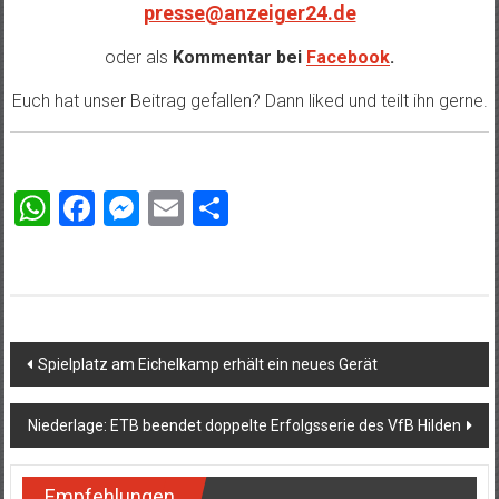
presse@anzeiger24.de
oder als
Kommentar bei
Facebook
.
Euch hat unser Beitrag gefallen? Dann liked und teilt ihn gerne.
WhatsApp
Facebook
Messenger
Email
Teilen
Beitragsnavigation
Spielplatz am Eichelkamp erhält ein neues Gerät
Niederlage: ETB beendet doppelte Erfolgsserie des VfB Hilden
Empfehlungen