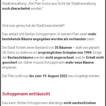
Stadtverwaltung: „Der Plan muss aus Sicht der Stadtverwaltung
noch überarbeitet
werden.“
Und was genau hat die Stadt beanstandet?
Das erklärt und Stefan Schoppmann: In seinem Plan seien
mehr
bestehende Bäume angegeben worden als vorhanden
seien.
Die Stadt fordert einen Bestand von
35 Bäumen
– statt wie geplant
28. Denn so stehe es im
ursprünglichen Grünplan von 1994
. Einige
der
Bestandsbäume
werden
nicht angerechnet
, weil ihr
Erhalt nicht
gesichert
sei. Daher müsse Schoppmann
mehr neue Bäume
einplanen.
Der Plan solle nun
bis zum 19. August 2022
neu vorgelegt werden.
Schoppmann enttäuscht
Das kann Stefan Schoppmann allerdings
nicht nachvollziehen
: