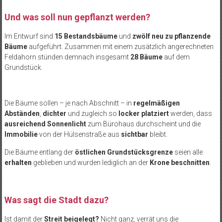
Und was soll nun gepflanzt werden?
Im Entwurf sind
15 Bestandsbäume
und
zwölf neu zu pflanzende
Bäume
aufgeführt. Zusammen mit einem zusätzlich angerechneten
Feldahorn stünden demnach insgesamt
28 Bäume
auf dem
Grundstück.
Die Bäume sollen – je nach Abschnitt – in
regelmäßigen
Abständen
,
dichter
und zugleich so
locker platziert
werden, dass
ausreichend Sonnenlicht
zum Bürohaus durchscheint und die
Immobilie
von der Hülsenstraße aus
sichtbar
bleibt.
Die Bäume entlang der
östlichen Grundstücksgrenze
seien alle
erhalten
geblieben und wurden lediglich an der
Krone beschnitten
.
Was sagt die Stadt dazu?
Ist damit der
Streit beigelegt?
Nicht ganz, verrät uns die