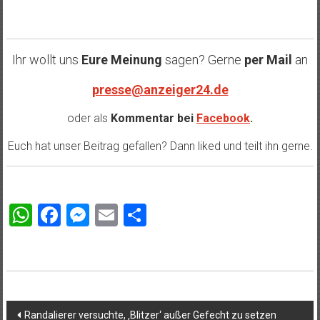
Ihr wollt uns
Eure Meinung
sagen? Gerne
per Mail
an
presse@anzeiger24.de
oder als
Kommentar bei
Facebook
.
Euch hat unser Beitrag gefallen? Dann liked und teilt ihn gerne.
WhatsApp
Facebook
Messenger
Email
Teilen
Beitragsnavigation
Randalierer versuchte, ‚Blitzer‘ außer Gefecht zu setzen