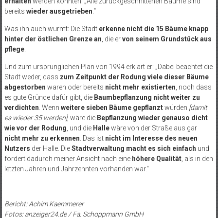
erhalten
werden könnten: „Alle zurückgeschnittenen Bäume sind
bereits
wieder ausgetrieben
.“
Was ihn auch wurmt: Die Stadt
erkenne nicht die 15 Bäume knapp
hinter der östlichen Grenze an
, die er
von seinem Grundstück aus
pflege
.
Und zum ursprünglichen Plan von 1994 erklärt er: „Dabei beachtet die
Stadt weder, dass
zum Zeitpunkt der Rodung viele dieser Bäume
abgestorben
waren oder bereits
nicht mehr existierten
, noch dass
es gute Gründe dafür gibt, die
Baumbepflanzung nicht weiter zu
verdichten
. Wenn
weitere sieben Bäume gepflanzt
würden
[damit
es wieder 35 werden]
, wäre die
Bepflanzung wieder genauso dicht
wie vor der Rodung
, und die
Halle
wäre von der Straße aus gar
nicht mehr zu erkennen
. Das ist
nicht im Interesse des neuen
Nutzers
der Halle. Die
Stadtverwaltung macht es sich einfach
und
fordert dadurch meiner Ansicht nach eine
höhere Qualität
, als in den
letzten Jahren und Jahrzehnten vorhanden war.“
Bericht: Achim Kaemmerer
Fotos: anzeiger24.de / Fa. Schoppmann GmbH