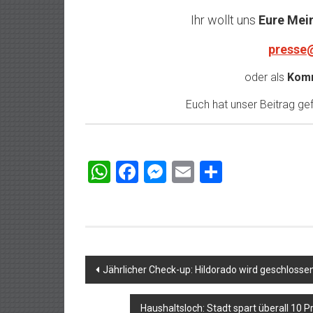
Ihr wollt uns
Eure Mei
presse
oder als
Komm
Euch hat unser Beitrag gefa
WhatsApp
Facebook
Messenger
Email
Teilen
Beitragsnavigation
Jährlicher Check-up: Hildorado wird geschlosse
Haushaltsloch: Stadt spart überall 10