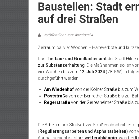
Baustellen: Stadt e
auf drei Straßen
Veröffentlicht von: Anzeiger24
Zeitraum ca. vier Wochen – Halteverbote und kurzzei
Das
Tiefbau- und Grünflächenamt
der Stadt Hilden
zur Substanzerhaltung
. Die Maßnahmen sollen vo
vier Wochen bis zum
12. Juli 2024
(28. KW) in folge
durchgeführt werden:
Am Wiedenhof
von der Kölner Straße bis zum
Poststraße
von der Benrather Straße bis zur Bah
Regerstraße
von der Gerresheimer Straße bis
Die Arbeiten pro Straße bzw. Straßenabschnitt erfol
(
Regulierungsarbeiten und Asphaltarbeiten
) von 
Asphaltschicht ist stark
wetterabhängig
, was bei
R