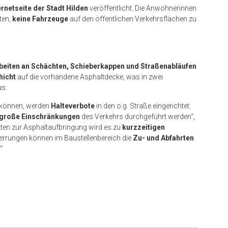
ernetseite der Stadt Hilden
veröffentlicht. Die Anwohnerinnen
ten,
keine Fahrzeuge
auf den öffentlichen Verkehrsflächen zu
beiten an Schächten, Schieberkappen und Straßenabläufen
hicht
auf die vorhandene Asphaltdecke, was in zwei
us.
n können, werden
Halteverbote
in den o.g. Straße eingerichtet:
große Einschränkungen
des Verkehrs durchgeführt werden“,
itten zur Asphaltaufbringung wird es zu
kurzzeitigen
rungen können im Baustellenbereich die
Zu- und Abfahrten
“