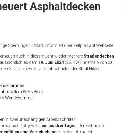
rneuert Asphaltdecken
tige Sperrungen – Stadt informiert über Zeitplan auf Webseite
 erneuert auch in diesem Jahr wieder mehrere
Straßendecken
raussichtlich ab dem
19. Juni 2024
(25. KW) innerhalb von ca.
nden Straßen bzw. Straßenabschnitten der Stadt Hilden
 Wendehammer
nhofsallee (
Foto oben
)
 zum Wendehammer
gen in zwei unabhängigen Arbeitsschritten
voraussichtlich jeweils
ein bis drei Tagen
. Der Einbau der
egenfällen eine Verschiebung
erforderlich macht.