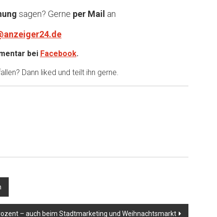
nung
sagen? Gerne
per Mail
an
@anzeiger24.de
entar bei
Facebook
.
llen? Dann liked und teilt ihn gerne.
n
 Prozent – auch beim Stadtmarketing und Weihnachtsmarkt