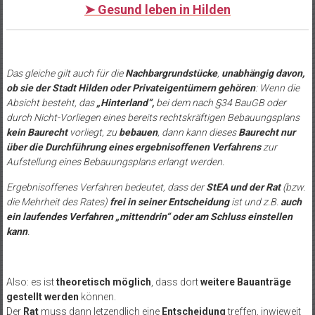
➤
Gesund leben in Hilden
Das gleiche gilt auch für die
Nachbargrundstücke
,
unabhängig davon,
ob sie der Stadt Hilden oder Privateigentümern gehören
: Wenn die
Absicht besteht, das
„Hinterland“,
bei dem nach §34 BauGB oder
durch Nicht-Vorliegen eines bereits rechtskräftigen Bebauungsplans
kein Baurecht
vorliegt, zu
bebauen
, dann kann dieses
Baurecht nur
über die Durchführung eines ergebnisoffenen Verfahrens
zur
Aufstellung eines Bebauungsplans erlangt werden.
Ergebnisoffenes Verfahren bedeutet, dass der
StEA und der Rat
(bzw.
die Mehrheit des Rates)
frei in seiner Entscheidung
ist und z.B.
auch
ein laufendes Verfahren „mittendrin“ oder am Schluss einstellen
kann
.
Also: es ist
theoretisch möglich
, dass dort
weitere Bauanträge
gestellt werden
können.
Der
Rat
muss dann letzendlich eine
Entscheidung
treffen, inwieweit