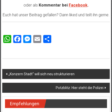
oder als
Kommentar bei
Facebook
.
Euch hat unser Beitrag gefallen? Dann liked und teilt ihn gerne.
WhatsApp
Facebook
Messenger
Email
Teilen
Beitragsnavigation
„Konzern Stadt“ will sich neu strukturieren
Potzblitz: Hier steht die Polizei
Empfehlungen