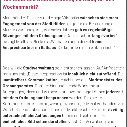
Wochenmarkt?
Markthändler Plenkers und einige Mitstreiter
wünschen sich mehr
Engagement von der Stadt Hilden
, die ja für die Bestückung des
Marktes zuständig ist: „Vor vielen Jahren
gab es regelmäßige
Sitzungen mit dem Ordnungsamt
. Das ist schon
lange vorbei
“,
beklagt Matthias Plenkers. „Wir haben auch derzeit
keinen
Ansprechpartner im Rathaus
. Die kümmern sich einfach nicht.“
Das will die
Stadtverwaltung
so nicht stehen lassen. Auf Anfrage teilt
man uns mit: „Diese Interpretation ist
inhaltlich nicht zutreffend
. Die
unmittelbare Kommunikation
besteht über den
Marktmeister des
Ordnungsamtes
. Darüber hinausgehende Wünsche und
Anregungen, Ideen und Verbesserungsvorschläge können
jederzeit
mit dem Ordnungsamt besprochen
werden. Die direkte
Kommunikation ist somit, wenn gewünscht, jederzeit vorhanden. Zur
Wahrheit gehört aber auch, dass die Marktbeschicker oftmals
völlig
unterschiedliche Auffassungen
haben und sich somit ein
einheitliches Bild selten darstellen
lässt. Der Verwaltung sind