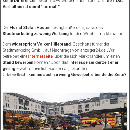
keine Differenzen
bekannt bzw. wurden auch nicht formuliert.
Das
Verhältnis ist somit ’normal‘.“
Der
Florist Stefan Hosten
beklagt außerdem, dass das
Stadtmarketing zu wenig Werbung
für den Wochenmarkt mache.
Dem
widerspricht Volker Hillebrand
, Geschäftsführer der
Stadtmarketing GmbH, auf Nachfrage von anzeiger24.de: „Wir
betreiben eine
Internetseite
, über die sich Markthändler um einen
Stand bewerben
können.“ Doch das
Interesse sei derzeit eher
gering
– wahrscheinlich aus den o.g. Gründen.
Oder vielleicht
kennen auch zu wenig Gewerbetreibende die Seite?