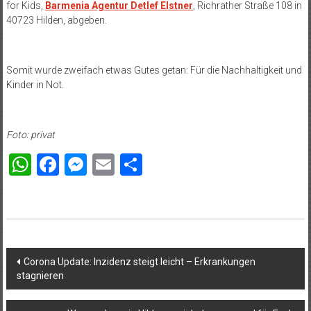
for Kids,
Barmenia Agentur Detlef Elstner
, Richrather Straße 108 in
40723 Hilden, abgeben.
Somit wurde zweifach etwas Gutes getan: Für die Nachhaltigkeit und
Kinder in Not.
Foto: privat
WhatsApp
Facebook
Messenger
Email
Teilen
Beitragsnavigation
Corona Update: Inzidenz steigt leicht – Erkrankungen
stagnieren