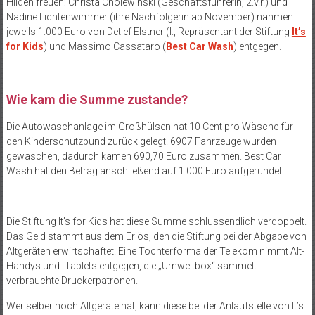
Hilden freuen: Christa Cholewinski (Geschäftsführerin, 2.v.r.) und
Nadine Lichtenwimmer (ihre Nachfolgerin ab November) nahmen
jeweils 1.000 Euro von Detlef Elstner (l., Repräsentant der Stiftung
It’s
for Kids
) und Massimo Cassataro (
Best Car Wash
) entgegen.
Wie kam die Summe zustande?
Die Autowaschanlage im Großhülsen hat 10 Cent pro Wäsche für
den Kinderschutzbund zurück gelegt. 6907 Fahrzeuge wurden
gewaschen, dadurch kamen 690,70 Euro zusammen. Best Car
Wash hat den Betrag anschließend auf 1.000 Euro aufgerundet.
Die Stiftung It’s for Kids hat diese Summe schlussendlich verdoppelt.
Das Geld stammt aus dem Erlös, den die Stiftung bei der Abgabe von
Altgeräten erwirtschaftet. Eine Tochterforma der Telekom nimmt Alt-
Handys und -Tablets entgegen, die „Umweltbox“ sammelt
verbrauchte Druckerpatronen.
Wer selber noch Altgeräte hat, kann diese bei der Anlaufstelle von It’s