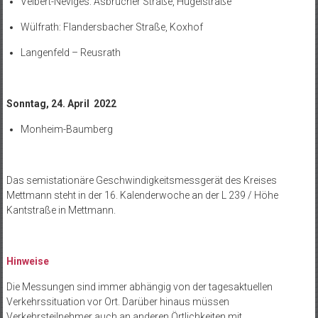
Velbert-Neviges: Asbrucher Straße, Hügelstraße
Wülfrath: Flandersbacher Straße, Koxhof
Langenfeld – Reusrath
Sonntag, 24. April 2022
Monheim-Baumberg
Das semistationäre Geschwindigkeitsmessgerät des Kreises
Mettmann steht in der 16. Kalenderwoche an der L 239 / Höhe
Kantstraße in Mettmann.
Hinweise
Die Messungen sind immer abhängig von der tagesaktuellen
Verkehrssituation vor Ort. Darüber hinaus müssen
Verkehrsteilnehmer auch an anderen Örtlichkeiten mit