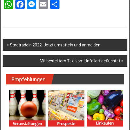
WhatsApp
Facebook
Messenger
Email
Teilen
Beitragsnavigation
Stadtradeln 2022: Jetzt umsatteln und anmelden
Mit bestelltem Taxi vom Unfallort geflüchtet
Empfehlungen