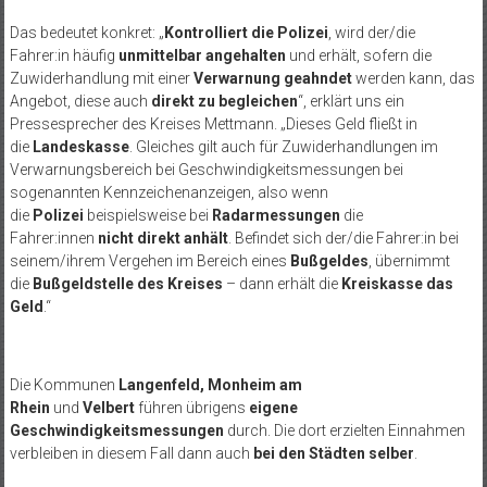
Das bedeutet konkret: „
Kontrolliert die Polizei
, wird der/die
Fahrer:in häufig
unmittelbar angehalten
und erhält, sofern die
Zuwiderhandlung mit einer
Verwarnung geahndet
werden kann, das
Angebot, diese auch
direkt zu begleichen
“, erklärt uns ein
Pressesprecher des Kreises Mettmann. „Dieses Geld fließt in
die
Landeskasse
. Gleiches gilt auch für Zuwiderhandlungen im
Verwarnungsbereich bei Geschwindigkeitsmessungen bei
sogenannten Kennzeichenanzeigen, also wenn
die
Polizei
beispielsweise bei
Radarmessungen
die
Fahrer:innen
nicht direkt anhält
. Befindet sich der/die Fahrer:in bei
seinem/ihrem Vergehen im Bereich eines
Bußgeldes
, übernimmt
die
Bußgeldstelle des Kreises
– dann erhält die
Kreiskasse das
Geld
.“
Die Kommunen
Langenfeld, Monheim am
Rhein
und
Velbert
führen übrigens
eigene
Geschwindigkeitsmessungen
durch. Die dort erzielten Einnahmen
verbleiben in diesem Fall dann auch
bei den Städten selber
.