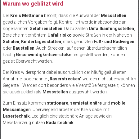
Warum wo geblitzt wird
Der
Kreis Mettmann
betont, dass die Auswahl der
Messstellen
gesetzlichen Vorgaben folgt. Kontrolliert werde insbesondere an
sogenannten
Gefahrenstellen
. Dazu zählen
Unfallhäufungsstellen
,
Bereiche mit erhöhtem
Unfallrisiko
sowie Straßen in der Nähe von
Schulen
,
Kindertagesstätten
, stark genutzten
Fuß- und Radwegen
oder
Baustellen
. Auch Strecken, auf denen überdurchschnittlich
häufig
Geschwindigkeitsverstöße
festgestellt werden, können
gezielt überwacht werden.
Der Kreis widerspricht dabei ausdrücklich der häufig geäußerten
Annahme, sogenannte
„Raserstrecken“
würden nicht überwacht. Im
Gegenteil: Werden dort besonders viele Verstöße festgestellt, können
sie ausdrücklich als
Messstellen
ausgewählt werden.
Zum Einsatz kommen
stationäre
,
semistationäre
und
mobile
Messanlagen
. Überwiegend arbeitet der Kreis dabei mit
Lasertechnik
. Lediglich eine stationäre Anlage sowie ein
Messfahrzeug nutzen
Radartechnik
.