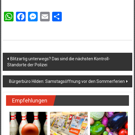
WhatsApp
Facebook
Messenger
Email
Teilen
Beitragsnavigation
Blitzartig unterwegs? Das sind die nächsten Kontroll-
Standorte der Polizei
Bürgerbüro Hilden: Samstagsöffnung vor den Sommerferien
Empfehlungen