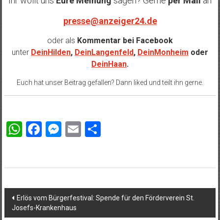
Ihr wollt uns
Eure Meinung
sagen? Gerne
per Mail
an
presse@anzeiger24.de
oder als
Kommentar bei
Facebook
unter
DeinHilden
,
DeinLangenfeld
,
DeinMonheim
oder
DeinHaan
.
Euch hat unser Beitrag gefallen? Dann liked und teilt ihn gerne.
WhatsApp
Facebook
Messenger
Email
Teilen
Beitragsnavigation
Erlös vom Bürgerfestival: Spende für den Förderverein St.
Josefs-Krankenhaus