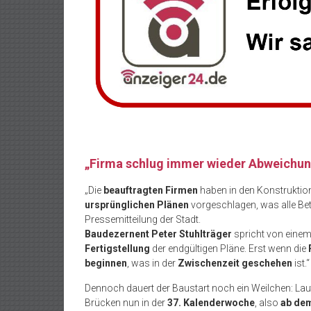
„Firma schlug immer wieder Abweichun
„Die
beauftragten Firmen
haben in den Konstrukti
ursprünglichen Plänen
vorgeschlagen, was alle Bet
Pressemitteilung der Stadt.
Baudezernent Peter Stuhlträger
spricht von einem
Fertigstellung
der endgültigen Pläne. Erst wenn die
beginnen
, was in der
Zwischenzeit geschehen
ist.“
Dennoch dauert der Baustart noch ein Weilchen: Laut
Brücken nun in der
37. Kalenderwoche
, also
ab de