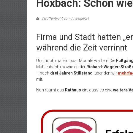
Hoxbach: Schon wie
Veröffentlicht von: Anzeiger24
Firma und Stadt hatten „
während die Zeit verrinnt
Und noch mal ein paar Monate warten? Die
Fußgäng
Mühlenbach) sowie an der
Richard-Wagner-Straß
– nach
drei Jahren Stillstand
, über den wir
mehrfac
mit.
Nun räumt das
Rathaus
ein, dass es eine
weitere V