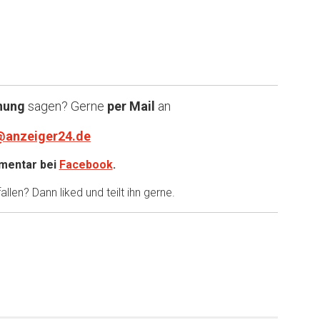
nung
sagen? Gerne
per Mail
an
@anzeiger24.de
entar bei
Facebook
.
llen? Dann liked und teilt ihn gerne.