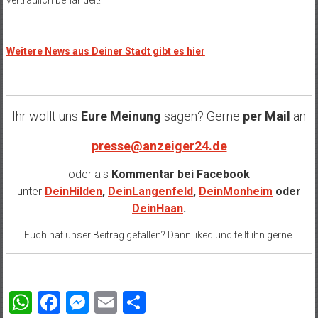
vertraulich behandelt!
Weitere News aus Deiner Stadt gibt es hier
Ihr wollt uns
Eure Meinung
sagen? Gerne
per Mail
an
presse@anzeiger24.de
oder als
Kommentar bei
Facebook
unter
DeinHilden
,
DeinLangenfeld
,
DeinMonheim
oder
DeinHaan
.
Euch hat unser Beitrag gefallen? Dann liked und teilt ihn gerne.
WhatsApp
Facebook
Messenger
Email
Teilen