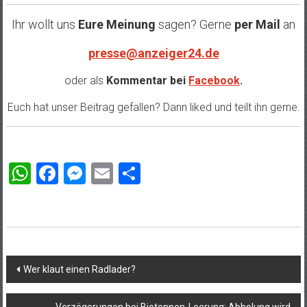
Ihr wollt uns
Eure Meinung
sagen? Gerne
per Mail
an
presse@anzeiger24.de
oder als
Kommentar bei
Facebook
.
Euch hat unser Beitrag gefallen? Dann liked und teilt ihn gerne.
WhatsApp
Facebook
Messenger
Email
Teilen
Beitragsnavigation
Wer klaut einen Radlader?