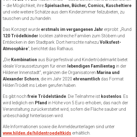
– die Möglichkeit, ihre
Spielsachen, Bücher, Comics, Kuscheltiere
und viele weitere Schätze aus dem Kinderzimmer feilzubieten, zu
tauschen und zu handeln.
Das Konzept wurde
erstmals im vergangenen Jahr
erprobt: „Rund
120 Trödelkinder
lockten zahlreiche Familien zum Stöbern und
Entdecken in den Stadtpark. Dort herrschte nahezu
Volksfest-
Atmosphäre
“, berichtet das Rathaus.
„Die
Kombination
aus Bürgerfestival und Kindertrödelmarkt bietet
ideale Voraussetzungen für einen
lebendigen Familientag
in der
Hildener Innenstadt“, ergänzen die Organisatoren
Marina und
Alexander Schorn
, die im Jahr 2020
ehrenamtlich
das Format
HildenTrödelt ins Leben gerufen haben.
Es gibt noch
freie Trödelstände
. Die Teilnahme ist
kostenlos
. Es
wird lediglich ein
Pfand
in Höhe von 5 Euro erhoben, das nach der
Veranstaltung zurückerstattet wird, sofern die Fläche sauber und
unbeschädigt hinterlassen wird.
Alle Informationen sowie die Anmeldeunterlagen sind unter
www.hilden.de/hildentroedeltkids
erhältlich.