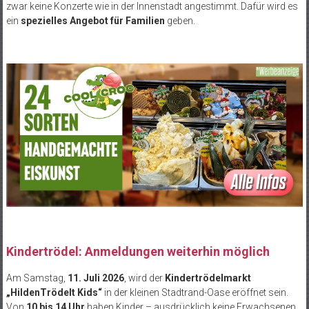
zwar keine Konzerte wie in der Innenstadt angestimmt. Dafür wird es
ein
spezielles Angebot für Familien
geben.
Kindertrödel: Anmeldungen weiterhin möglich
Am Samstag,
11. Juli 2026
, wird der
Kindertrödelmarkt
„HildenTrödelt Kids“
in der kleinen Stadtrand-Oase eröffnet sein.
Von
10 bis 14 Uhr
haben Kinder – ausdrücklich keine Erwachsenen