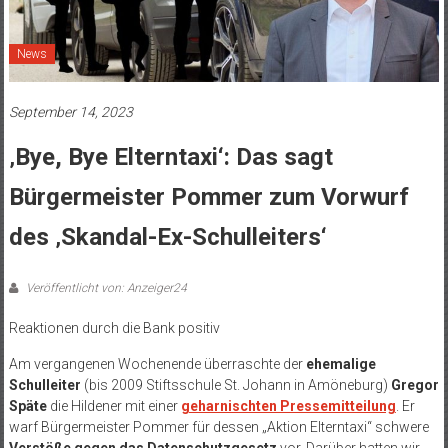
News
September 14, 2023
‚Bye, Bye Elterntaxi‘: Das sagt
Bürgermeister Pommer zum Vorwurf
des ‚Skandal-Ex-Schulleiters‘
Veröffentlicht von: Anzeiger24
Reaktionen durch die Bank positiv
Am vergangenen Wochenende überraschte der
ehemalige
Schulleiter
(bis 2009 Stiftsschule St. Johann in Amöneburg)
Gregor
Späte
die Hildener mit einer
geharnischten Pressemitteilung
. Er
warf Bürgermeister Pommer für dessen „Aktion Elterntaxi“ schwere
Verstöße gegen das Datenschutzgesetz
vor. Darüber hatten wir