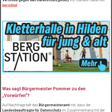
berichtet
.
Was sagt Bürgermeister Pommer zu den
„Vorwürfen“?
Auf Nachfrage teilt das
Bürgermeisteramt
mit, dass der
Landesbeauftragte für Datenschutz
im Zusammenhang mit der