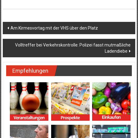
Beitragsnavigation
Am Kirmesvortag mit der VHS über den Platz
Volltreffer bei Verkehrskontrolle: Polizei fasst mutmaßliche
Ladendiebe
Empfehlungen