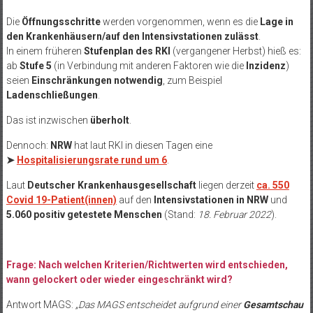
Die
Öffnungsschritte
werden vorgenommen, wenn es die
Lage in
den Krankenhäusern/auf den Intensivstationen zulässt
.
In einem früheren
Stufenplan des RKI
(vergangener Herbst) hieß es:
ab
Stufe 5
(in Verbindung mit anderen Faktoren wie die
Inzidenz
)
seien
Einschränkungen notwendig
, zum Beispiel
Ladenschließungen
.
Das ist inzwischen
überholt
.
Dennoch:
NRW
hat laut RKI in diesen Tagen eine
➤
Hospitalisierungsrate rund um 6
.
Laut
Deutscher Krankenhausgesellschaft
liegen derzeit
ca. 550
Covid 19-Patient(innen)
auf den
Intensivstationen in NRW
und
5.060 positiv getestete Menschen
(Stand:
18. Februar 2022
).
Frage: Nach welchen Kriterien/Richtwerten wird entschieden,
wann gelockert oder wieder eingeschränkt wird?
Antwort MAGS:
„Das MAGS entscheidet aufgrund einer
Gesamtschau