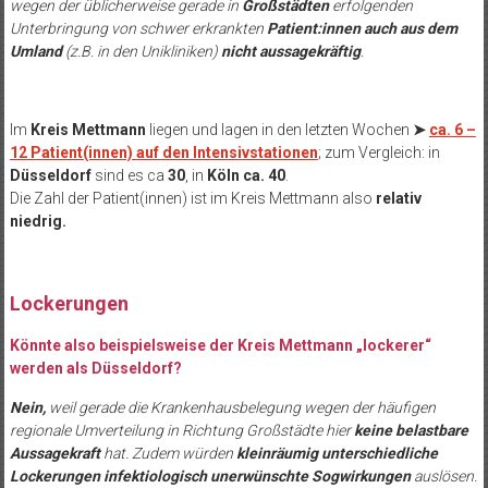
wegen der üblicherweise gerade in
Großstädten
erfolgenden
Unterbringung von schwer erkrankten
Patient:innen auch aus dem
Umland
(z.B. in den Unikliniken)
nicht aussagekräftig
.
Im
Kreis Mettmann
liegen und lagen in den letzten Wochen
➤
ca. 6 –
12 Patient(innen) auf den Intensivstationen
; zum Vergleich: in
Düsseldorf
sind es ca
30
, in
Köln ca. 40
.
Die Zahl der Patient(innen) ist im Kreis Mettmann also
relativ
niedrig.
Lockerungen
Könnte also beispielsweise der Kreis Mettmann „lockerer“
werden als Düsseldorf?
Nein,
weil gerade die Krankenhausbelegung wegen der häufigen
regionale Umverteilung in Richtung Großstädte hier
keine belastbare
Aussagekraft
hat. Zudem würden
kleinräumig unterschiedliche
Lockerungen infektiologisch unerwünschte Sogwirkungen
auslösen.