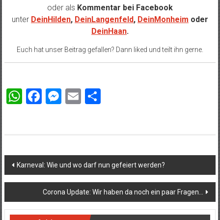
oder als
Kommentar bei
Facebook
unter
DeinHilden
,
DeinLangenfeld
,
DeinMonheim
oder
DeinHaan
.
Euch hat unser Beitrag gefallen? Dann liked und teilt ihn gerne.
WhatsApp
Facebook
Messenger
Email
Teilen
Beitragsnavigation
Karneval: Wie und wo darf nun gefeiert werden?
Corona Update: Wir haben da noch ein paar Fragen…