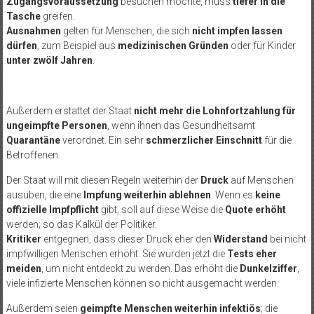
Zugangsvoraussetzung
besuchen möchte, muss
tiefer in die
Tasche
greifen.
Ausnahmen
gelten für Menschen, die sich
nicht impfen lassen
dürfen
, zum Beispiel aus
medizinischen Gründen
oder für Kinder
unter zwölf Jahren
.
Außerdem erstattet der Staat
nicht mehr die Lohnfortzahlung für
ungeimpfte Personen
, wenn ihnen das Gesundheitsamt
Quarantäne
verordnet. Ein sehr
schmerzlicher Einschnitt
für die
Betroffenen.
Der Staat will mit diesen Regeln weiterhin der
Druck
auf Menschen
ausüben, die eine
Impfung weiterhin ablehnen
. Wenn es
keine
offizielle Impfpflicht
gibt, soll auf diese Weise die
Quote erhöht
werden; so das Kalkül der Politiker.
Kritiker
entgegnen, dass dieser Druck eher den
Widerstand
bei nicht
impfwilligen Menschen erhöht. Sie würden jetzt die
Tests eher
meiden
, um nicht entdeckt zu werden. Das erhöht die
Dunkelziffer
,
viele infizierte Menschen können so nicht ausgemacht werden.
Außerdem seien
geimpfte Menschen weiterhin infektiös
; die