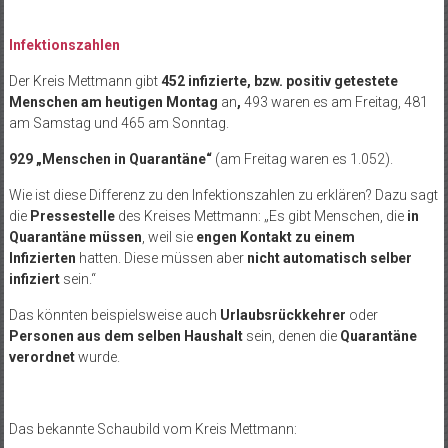
Infektionszahlen
Der Kreis Mettmann gibt
452 infizierte, bzw. positiv getestete
Menschen am heutigen Montag
an
,
493 waren es am Freitag, 481
am Samstag und 465 am Sonntag.
929 „Menschen in Quarantäne“
(am Freitag waren es 1.052).
Wie ist diese Differenz zu den Infektionszahlen zu erklären? Dazu sagt
die
Pressestelle
des Kreises Mettmann: „Es gibt Menschen, die
in
Quarantäne müssen
, weil sie
engen Kontakt zu einem
Infizierten
hatten. Diese müssen aber
nicht automatisch selber
infiziert
sein.“
Das könnten beispielsweise auch
Urlaubsrückkehrer
oder
Personen aus dem selben Haushalt
sein, denen die
Quarantäne
verordnet
wurde.
Das bekannte Schaubild vom Kreis Mettmann: