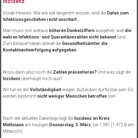
Inzidenz
Vorab-Hinweis: Wie wie seit längerem wissen, sind die
Daten zum
Infektionsgeschehen recht unscharf.
Man muss von weitaus
höheren Dunkelziffern
ausgehen, weil
die
wahren Infektions- und Quarantänezahlen nicht bekannt
sind.
Zum Beispiel haben überall die
Gesundheitsämter die
Kontaktnachverfolgung aufgegeben.
Wozu dann also noch die
Zahlen präsentieren?
Und was sagt die
Inzidenz
überhaupt noch aus?
Wir tun es der
Vollständigkeit
wegen. Außerdem dürfte klar sein: Es
werden bestimmt
nicht weniger Menschen betroffen
sein.
Nach der aktuellen Datenlage liegt die
Inzidenz im Kreis
Mettmann
am heutigen
Donnerstag
,
3. März
, bei 1.381 (1.472,8 am
Mittwoch).