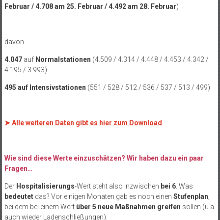
Februar / 4.708 am 25. Februar / 4.492 am 28. Februar
)
davon
4.047
auf
Normalstationen
(4.509 / 4.314 / 4.448 / 4.453 / 4.342 /
4.195 / 3.993)
495 auf Intensivstationen
(551 / 528 / 512 / 536 / 537 / 513 / 499)
➤
Alle weiteren Daten gibt es hier zum Download
Wie sind diese Werte einzuschätzen? Wir haben dazu ein paar
Fragen…
Der
Hospitalisierungs
-Wert steht also inzwischen
bei 6
. Was
bedeutet
das? Vor einigen Monaten gab es noch einen
Stufenplan
,
bei dem bei einem Wert
über 5 neue Maßnahmen greifen
sollen (u.a.
auch wieder Ladenschließungen).