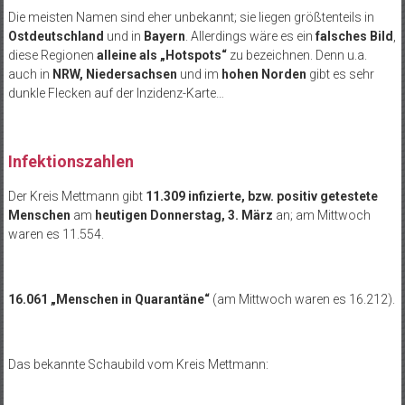
Die meisten Namen sind eher unbekannt; sie liegen größtenteils in
Ostdeutschland
und in
Bayern
. Allerdings wäre es ein
falsches Bild
,
diese Regionen
alleine als „Hotspots“
zu bezeichnen. Denn u.a.
auch in
NRW, Niedersachsen
und im
hohen Norden
gibt es sehr
dunkle Flecken auf der Inzidenz-Karte…
Infektionszahlen
Der Kreis Mettmann gibt
11.309 infizierte, bzw. positiv getestete
Menschen
am
heutigen Donnerstag, 3. März
an; am Mittwoch
waren es 11.554.
16.061 „Menschen in Quarantäne“
(am Mittwoch waren es 16.212).
Das bekannte Schaubild vom Kreis Mettmann: