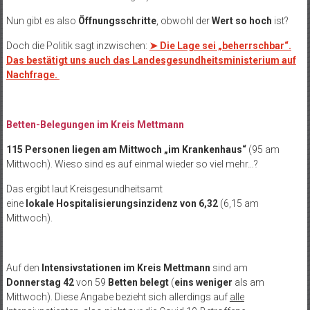
Nun gibt es also
Öffnungsschritte
, obwohl der
Wert so hoch
ist?
Doch die Politik sagt inzwischen:
➤ Die Lage sei „beherrschbar“.
Das bestätigt uns auch das Landesgesundheitsministerium auf
Nachfrage.
Betten-Belegungen im Kreis Mettmann
115 Personen liegen am Mittwoch „im Krankenhaus“
(95 am
Mittwoch). Wieso sind es auf einmal wieder so viel mehr…?
Das ergibt laut Kreisgesundheitsamt
eine
lokale Hospitalisierungsinzidenz von 6,32
(6,15 am
Mittwoch).
Auf den
Intensivstationen im Kreis Mettmann
sind am
Donnerstag 42
von 59
Betten
belegt
(
eins weniger
als am
Mittwoch). Diese Angabe bezieht sich allerdings auf
alle