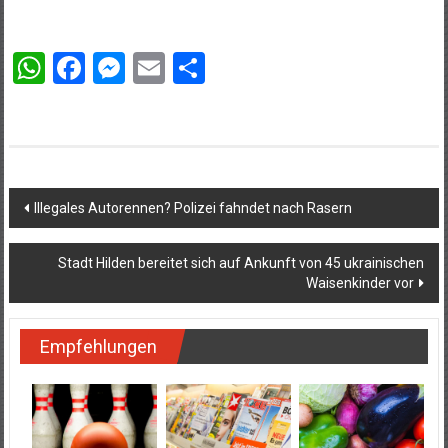
WhatsApp
Facebook
Messenger
Email
Teilen
Beitragsnavigation
Illegales Autorennen? Polizei fahndet nach Rasern
Stadt Hilden bereitet sich auf Ankunft von 45 ukrainischen
Waisenkinder vor
Empfehlungen