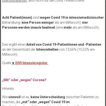
Intensivpatienten
, also nicht nur die Covid 19-Betroffene.
Acht Patient(innen)
sind
wegen Covid 19 in intensivmedizinischer
Behandlung (
eine Person weniger
als am Mittwoch),
vier
Personen werden
invasiv beatmet
(eine
mehr
als am Mittwoch).
Das ergibt einen
Anteil von Covid 19-Patientinnen und -Patienten
an der Gesamtzahl der
Intensivbetten
von 13,56% (15,52% am
Mittwoch).
Quelle
➤
DIVI Intensivregister
„Mit“ oder „wegen“ Corona?
Hinweis:
Wie
sinnvoll
ist es,
keine Unterscheidung
zwischen Patienten zu
machen, die
„mit“ oder „wegen“ Covid 19 im