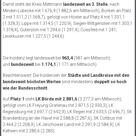
Damit steht der Kreis Mettmann
landesweit an 3. Stelle
, nach
Minden-Lübecke mit 1.676,9 (1.882,6 am Mittwoch), Borken an Platz
2 mit 1.511,2 (1.568,7), gefolgt von Höxter auf Platz 4 mit 1.331,1
(1.328,3), Lippe mit 1.314,5 (1.220,9), Siegen-Wittgenstein mit 1.303,1
1.318,4), Gütersloh mit 1.294,6 (1.297,4), Coesfeld mit 1.241,
Leverkusen mit 1.227,5 (1.244,6).
Die Inzidenz liegt landesweit bei
963,4
(981 am Mittwoch)
und
bundesweit
bei
1.174,1
(1.171 am Mittwoch).
Beachtenswert: Die Inzidenzen der
Städte und Landkreise mit den
bundesweit höchsten Werten
sind mindestens
doppelt so hoch
wie der Bundesschnitt.
Auf
Platz 1
steht
LK Börde mit 2.881,6
(3.277,3 am Mittwoch),
gefolgt vom LK Freyung-Grafenau mit 2.871,5 (2.930,3), LK
Regensburg mit 2.697,7 (2.692,9), LK Regen mit 2.633,5 (2.696,7), SK
Brandenburg an der Havel mit 2.588,8 (2.287,6), SK Cottbus mit
2.464,2 (2.208,9), LK Jerichower Land mit 2.291,9 (2.584,9), LK
Kelheim mit 2.280,6 (2.283).