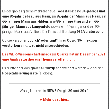
Leider gab es gleiche mehrere neue
Todesfälle
:
eine
84-jährige und
eine 86-jährige Frau aus Haan
, ein
82-jähriger Mann aus Haan
, ein
66-jähriger Mann aus Hilden
, eine
88-jährige Frau und ein 66-
jähriger Mann aus Langenfeld
sowie ein 77-jähriger und ein 90-
jähriger Mann aus Velbert
. Der Kreis zählt bislang
932 Verstorbene
.
Ob die Personen
„durch“ oder „mit“ ihrer Covid 19-Infektion
verstorben
sind, wird
nicht unterschieden.
Das WDR-Wissenschaftsmagazin Quarks hat im Dezember 2021
eine Analyse zu diesem Thema veröffentlicht
.
Es dürfte aber das
gleiche Prinzip
angewendet werden wie bei der
Hospitalisierungsrate
(s. oben).
______________________________________________________________
Was gilt derzeit in
NRW?
Wo gilt
2G und 2G+
?
➤ Mehr dazu hier…
______________________________________________________________