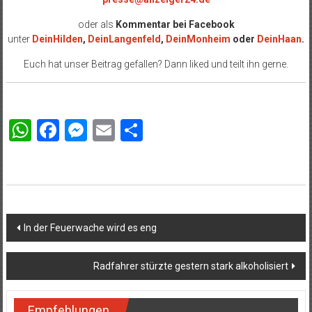
oder als
Kommentar bei
Facebook
unter
DeinHilden
,
DeinLangenfeld
,
DeinMonheim
oder
DeinHaan
.
Euch hat unser Beitrag gefallen? Dann liked und teilt ihn gerne.
WhatsApp
Facebook
Messenger
Email
Teilen
Beitragsnavigation
In der Feuerwache wird es eng
Radfahrer stürzte gestern stark alkoholisiert
Empfehlungen