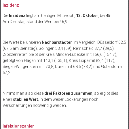
Inzidenz
Die
Inzidenz
liegt am heutigen Mittwoch,
13. Oktober
, bei
45
.
Am Dienstag stand der Wert bei 46,9.
Die Werte bei unseren
Nachbarstädten
im Vergleich: Düsseldorf 62,5
(67,5 am Dienstag), Solingen 53,4 (59), Remscheid 37,7 (39,5).
„Spitzenreiter“ bleibt der Kreis Minden-Lübecke mit 156,6 (154,7),
gefolgt von Hagen mit 143,1 (135,1), Kreis Lippe mit 82,4 (117),
Siegen-Wittgenstein mit 70,8, Düren mit 68,6 (73,2) und Gütersloh mit
67,2.
Nimmt man also diese
drei Faktoren zusammen
, so ergibt dies
einen
stabilen Wert
, in dem weder Lockerungen noch
Verschärfungen notwendig werden.
Infektionszahlen