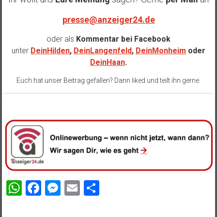
presse@anzeiger24.de
oder als
Kommentar bei
Facebook
unter
DeinHilden
,
DeinLangenfeld
,
DeinMonheim
oder
DeinHaan
.
Euch hat unser Beitrag gefallen? Dann liked und teilt ihn gerne.
WhatsApp
Facebook
Messenger
Email
Teilen