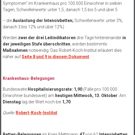
Symptomen“ im Krankenhaus pro 100.000 Einwohner in sieben
Tagen; Schwellenwerte: unter 1,5, danach 1,5 bis 5 und über 5
– die
Auslastung der Intensivbetten;
Schwellenwerte: unter 3%,
danach 3 bis 12% und über 12%)
Werden
zwei der drei Leitindikatoren
drei Tage hintereinander
in
der jeweiligen Stufe
überschritten
, werden bestimmte
Maßnahmen
notwendig. Das Robert-Koch-Institut erläutert dies
näher auf
Seite 8 und 9 in diesem Dokument
.
Krankenhaus-Belegungen
Bundesweite
Hospitalisierungsrate: 1,90
(Fälle pro 100.000
Einwohner bundesweit) am
heutigen Mittwoch, 13. Oktober
. Am
Dienstag
lag der Wert noch bei
1,70
.
Quelle:
Robert-Koch-Institut
Betten-Belegungen
im Kreis Mettmann:
47
von 61
Intensivbetten