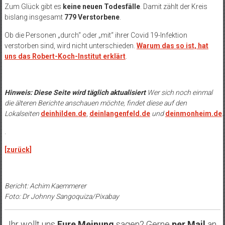
Zum Glück gibt es
keine neuen Todesfälle
. Damit zählt der Kreis
bislang insgesamt
779 Verstorbene
.
Ob die Personen „durch“ oder „mit“ ihrer Covid 19-Infektion
verstorben sind, wird nicht unterschieden.
Warum das so ist, hat
uns das Robert-Koch-Institut erklärt
.
Hinweis: Diese Seite wird täglich aktualisiert
Wer sich noch einmal
die älteren Berichte anschauen möchte, findet diese auf den
Lokalseiten
deinhilden.de
,
deinlangenfeld.de
und
deinmonheim.de
.
.
[zurück]
Bericht: Achim Kaemmerer
Foto: Dr Johnny Sangoquiza/Pixabay
Ihr wollt uns
Eure Meinung
sagen? Gerne
per Mail
an