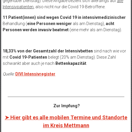
gegenüber Dienstag). Diese Angabe bezieht sich allerdings auf
alle
Intensivpatienten
, also nicht nur die Covid 19-Betroffene.
11 Patient(innen) sind
wegen Covid 19 in intensivmedizinischer
Behandlung (
eine Personen weniger
als am Dienstag),
acht
Personen werden
invasiv beatmet
(eine mehr als am Dienstag).
18,33% von der Gesamtzahl der Intensivbetten
sind nach wie vor
mit
Covid 19-Patienten
belegt (20% am Dienstag). Diese Zahl
schwankt aber auch je nach
Bettenkapazität
.
Quelle:
DIVI Intensivregister
__________________________________________________________________
Zur Impfung?
➤ Hier gibt es alle mobilen Termine und Standorte
im Kreis Mettmann