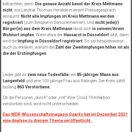
betrachten, denn:
Die genaue Anzahl kennt der Kreis Mettmann
nicht
, wie Landrat Thomas Hendele in einem Pressegespräch
einräumt.
Nicht alle Impfungen im Kreis Mettmann werden
registriert
(zum Beispiel in Seniorenheimen). Und
nicht jede(r)
Bürger(in) aus dem Kreis Mettmann
lässt sich
in seinem/ihrem
Wohnort impfen
. Wenn etwa der
Hausarzt in Düsseldorf
sitzt, dann
wird die
Impfung in Düsseldorf registriert
. So sei beispielsweise
auch zu erklären, warum die
Zahl der Zweitimpfungen höher ist als
die der Erstimpfungen
.
Leider gibt es
zwei neue Todesfälle:
ein
85-jähriger Mann aus
Langenfeld
und eine 100-jährige Frau aus Ratingen
.
Der Kreis zählt
bislang
863 Verstorbene
.
Ob die Personen „durch“ oder „mit“ ihrer Covid 19-Infektion
verstorben sind, wird nicht unterschieden.
Das WDR-Wissenschaftsmagazin Quarks hat im Dezember 2021
eine Analyse zu diesem Thema veröffentlicht
.