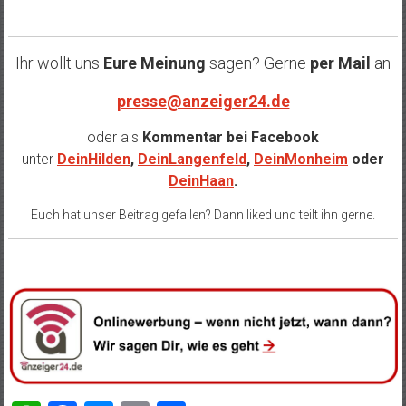
Ihr wollt uns
Eure Meinung
sagen? Gerne
per Mail
an
presse@anzeiger24.de
oder als
Kommentar bei
Facebook
unter
DeinHilden
,
DeinLangenfeld
,
DeinMonheim
oder
DeinHaan
.
Euch hat unser Beitrag gefallen? Dann liked und teilt ihn gerne.