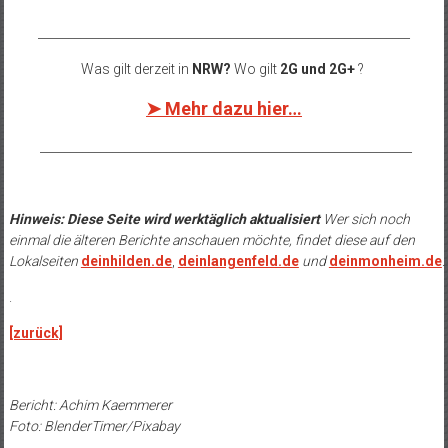
______________________________________________________________
Was gilt derzeit in
NRW?
Wo gilt
2G und 2G+
?
➤ Mehr dazu hier…
______________________________________________________________
Hinweis: Diese Seite wird werktäglich aktualisiert
Wer sich noch
einmal die älteren Berichte anschauen möchte, findet diese auf den
Lokalseiten
deinhilden.de
,
deinlangenfeld.de
und
deinmonheim.de
.
.
[zurück]
Bericht: Achim Kaemmerer
Foto: BlenderTimer/Pixabay