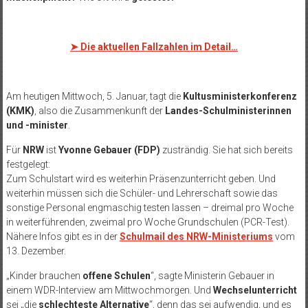
➤
Die aktuellen Fallzahlen im Detail…
Am heutigen Mittwoch, 5. Januar, tagt die
Kultusministerkonferenz
(KMK)
, also die Zusammenkunft der
Landes-Schulministerinnen
und -minister
.
Für
NRW
ist
Yvonne Gebauer (FDP)
zusträndig. Sie hat sich bereits
festgelegt:
Zum Schulstart wird es weiterhin Präsenzunterricht geben. Und
weiterhin müssen sich die Schüler- und Lehrerschaft sowie das
sonstige Personal engmaschig testen lassen – dreimal pro Woche
in weiterführenden, zweimal pro Woche Grundschulen (PCR-Test).
Nähere Infos gibt es in der
Schulmail des NRW-Ministeriums
vom
13. Dezember.
„Kinder brauchen
offene Schulen
“, sagte Ministerin Gebauer in
einem WDR-Interview am Mittwochmorgen. Und
Wechselunterricht
sei „die
schlechteste Alternative
“, denn das sei aufwendig, und es