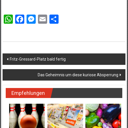
WhatsApp
Facebook
Messenger
Email
Teilen
Beitragsnavigation
Fritz-Gressard-Platz bald fertig
Das Geheimnis um diese kuriose Absperrung
Empfehlungen