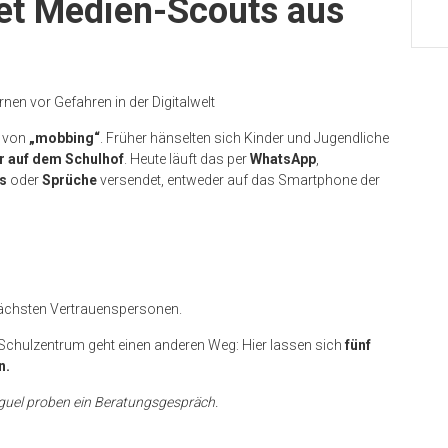
det Medien-Scouts aus
en vor Gefahren in der Digitalwelt
n von
„mobbing“
. Früher hänselten sich Kinder und Jugendliche
r auf dem Schulhof
. Heute läuft das per
WhatsApp
,
s
oder
Sprüche
versendet, entweder auf das Smartphone der
ächsten Vertrauenspersonen.
Schulzentrum geht einen anderen Weg: Hier lassen sich
fünf
n.
guel proben ein Beratungsgespräch.