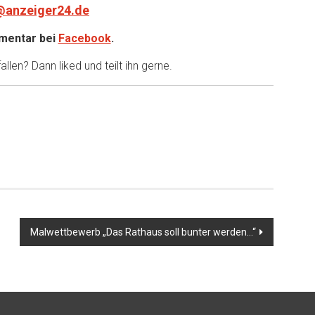
@anzeiger24.de
entar bei
Facebook
.
llen? Dann liked und teilt ihn gerne.
Malwettbewerb „Das Rathaus soll bunter werden…“