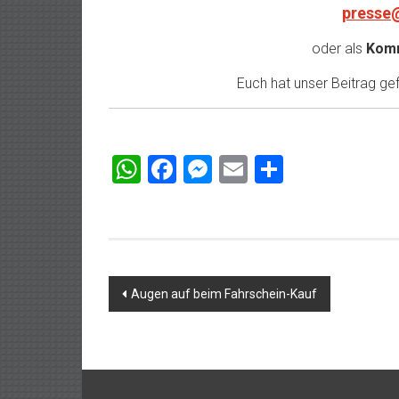
presse
oder als
Komm
Euch hat unser Beitrag gefa
WhatsApp
Facebook
Messenger
Email
Teilen
Beitragsnavigation
Augen auf beim Fahrschein-Kauf