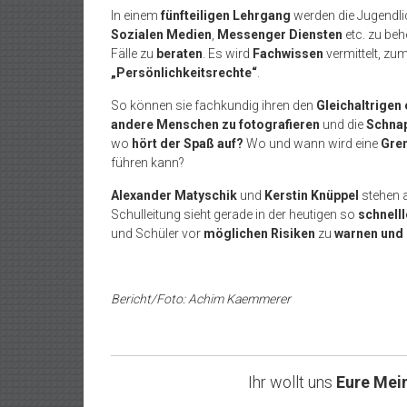
In einem
fünfteiligen Lehrgang
werden die Jugendli
Sozialen Medien
,
Messenger Diensten
etc. zu beh
Fälle zu
beraten
. Es wird
Fachwissen
vermittelt, zu
„Persönlichkeitsrechte“
.
So können sie fachkundig ihren den
Gleichaltrigen 
andere Menschen zu fotografieren
und die
Schnap
wo
hört der Spaß auf?
Wo und wann wird eine
Gren
führen kann?
Alexander Matyschik
und
Kerstin Knüppel
stehen a
Schulleitung sieht gerade in der heutigen so
schnelll
und Schüler vor
möglichen Risiken
zu
warnen und
Bericht/Foto: Achim Kaemmerer
Ihr wollt uns
Eure Mei