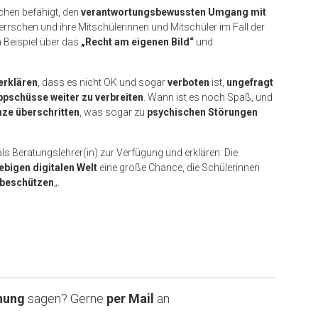
chen befähigt, den
verantwortungsbewussten Umgang mit
errschen und ihre Mitschülerinnen und Mitschüler im Fall der
m Beispiel über das
„Recht am eigenen Bild“
und
erklären
, dass es nicht OK und sogar
verboten
ist,
ungefragt
pschüsse weiter zu verbreiten
. Wann ist es noch Spaß, und
ze überschritten
, was sogar zu
psychischen Störungen
ls Beratungslehrer(in) zur Verfügung und erklären: Die
ebigen digitalen Welt
eine große Chance, die Schülerinnen
 beschützen
„.
nung
sagen? Gerne
per Mail
an