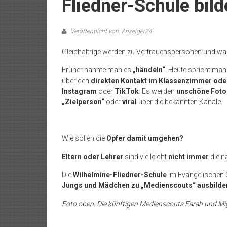
Fliedner-Schule bil
Veröffentlicht von: Anzeiger24
Gleichaltrige werden zu Vertrauenspersonen und warn
Früher nannte man es
„händeln“
. Heute spricht ma
über den
direkten Kontakt im Klassenzimmer ode
Instagram
oder
TikTok
: Es werden
unschöne Foto
„Zielperson“
oder
viral
über die bekannten Kanäle.
Wie sollen die
Opfer damit umgehen?
Eltern oder Lehrer
sind vielleicht
nicht immer
die n
Die
Wilhelmine-Fliedner-Schule
im Evangelischen 
Jungs und Mädchen zu „Medienscouts“ ausbilde
Foto oben: Die künftigen Medienscouts Farah und Mi