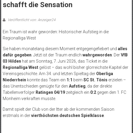
schafft die Sensation
Veröffentlicht von: Anzeiger24
Ein Traum ist wahr geworden: Historischer Aufstieg in die
Regionalliga West
Sie haben monatelang diesem Moment entgegengefiebert und
alles
dafür gegeben
. Jetzt ist der Traum endlich
wahrgeworden
: Der
VfB
03 Hilden
hat am Sonntag, 7. Juni 2026, das Ticket in die
Regionalliga West
gelöst – das wohl bisher glorreichste Kapitel der
Vereinsgeschichte. Am 34. und letzten Spieltag der
Oberliga
Niederrhein
konnte das Team ein
1:1
beim
SC St. Tönis
erzielen –
das Unentschieden genügte für den
Aufstieg
, da der direkte
Tabellenverfolger
Ratingen 04/19
zeitgleich ein
0:2
gegen den 1. FC
Monheim verkraften musste.
Damit spielt der Club von der Itter ab der kommenden Saison
erstmals in der
vierthöchsten deutschen Spielklasse
.