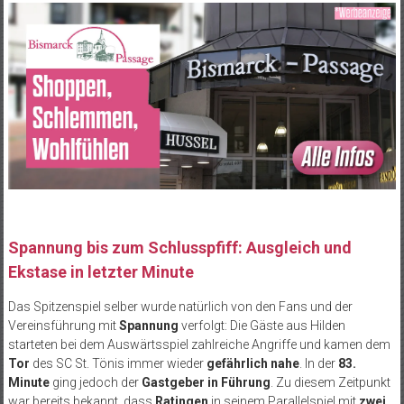
Spannung bis zum Schlusspfiff: Ausgleich und
Ekstase in letzter Minute
Das Spitzenspiel selber wurde natürlich von den Fans und der
Vereinsführung mit
Spannung
verfolgt: Die Gäste aus Hilden
starteten bei dem Auswärtsspiel zahlreiche Angriffe und kamen dem
Tor
des SC St. Tönis immer wieder
gefährlich nahe
. In der
83.
Minute
ging jedoch der
Gastgeber in Führung
. Zu diesem Zeitpunkt
war bereits bekannt, dass
Ratingen
in seinem Parallelspiel mit
zwei