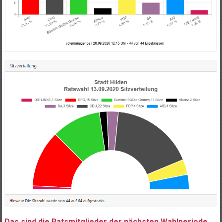
Das sind die Ratsmitglieder der nächsten Wahlperiode