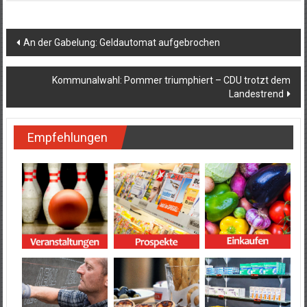
Beitragsnavigation
An der Gabelung: Geldautomat aufgebrochen
Kommunalwahl: Pommer triumphiert – CDU trotzt dem
Landestrend
Empfehlungen