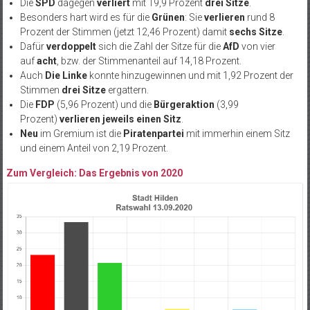
Die
SPD
dagegen
verliert
mit 19,9 Prozent
drei Sitze
.
Besonders hart wird es für die
Grünen
: Sie
verlieren
rund 8
Prozent der Stimmen (jetzt 12,46 Prozent) damit
sechs Sitze
.
Dafür
verdoppelt
sich die Zahl der Sitze für die
AfD
von vier
auf
acht
, bzw. der Stimmenanteil auf 14,18 Prozent.
Auch
Die Linke
konnte hinzugewinnen und mit 1,92 Prozent der
Stimmen
drei Sitze
ergattern.
Die
FDP
(5,96 Prozent) und die
Bürgeraktion
(3,99
Prozent)
verlieren jeweils einen Sitz
.
Neu
im Gremium ist die
Piratenpartei
mit immerhin einem Sitz
und einem Anteil von 2,19 Prozent.
Zum Vergleich: Das Ergebnis von 2020