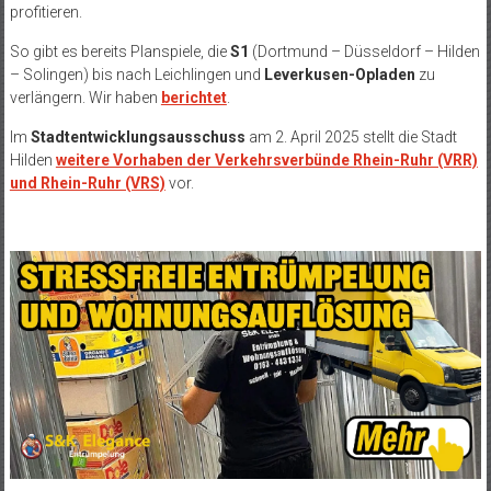
profitieren.
So gibt es bereits Planspiele, die
S1
(Dortmund – Düsseldorf – Hilden
– Solingen) bis nach Leichlingen und
Leverkusen-Opladen
zu
verlängern. Wir haben
berichtet
.
Im
Stadtentwicklungsausschuss
am 2. April 2025 stellt die Stadt
Hilden
weitere Vorhaben der Verkehrsverbünde Rhein-Ruhr (VRR)
und Rhein-Ruhr (VRS)
vor.