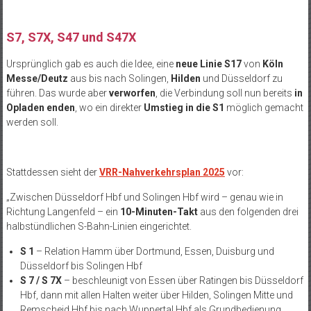
S7, S7X, S47 und S47X
Ursprünglich gab es auch die Idee, eine
neue Linie S17
von
Köln
Messe/Deutz
aus bis nach Solingen,
Hilden
und Düsseldorf zu
führen. Das wurde aber
verworfen
, die Verbindung soll nun bereits
in
Opladen enden
, wo ein direkter
Umstieg in die S1
möglich gemacht
werden soll.
Stattdessen sieht der
VRR-Nahverkehrsplan 2025
vor:
„Zwischen Düsseldorf Hbf und Solingen Hbf wird – genau wie in
Richtung Langenfeld – ein
10-Minuten-Takt
aus den folgenden drei
halbstündlichen S-Bahn-Linien eingerichtet.
S 1
– Relation Hamm über Dortmund, Essen, Duisburg und
Düsseldorf bis Solingen Hbf
S 7 / S 7X
– beschleunigt von Essen über Ratingen bis Düsseldorf
Hbf, dann mit allen Halten weiter über Hilden, Solingen Mitte und
Remscheid Hbf bis nach Wuppertal Hbf als Grundbedienung