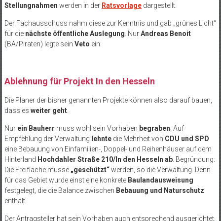
Stellungnahmen
werden in der
Ratsvorlage
dargestellt.
Der Fachausschuss nahm diese zur Kenntnis und gab „grünes Licht“
für die
nächste öffentliche Auslegung
. Nur
Andreas Benoit
(BA/Piraten) legte sein
Veto
ein.
Ablehnung für Projekt In den Hesseln
Die Planer der bisher genannten Projekte können also darauf bauen,
dass es
weiter geht
.
Nur
ein Bauherr
muss wohl sein Vorhaben
begraben
: Auf
Empfehlung der Verwaltung
lehnte
die Mehrheit von
CDU und SPD
eine Bebauung von Einfamilien-, Doppel- und Reihenhäuser auf dem
Hinterland
Hochdahler Straße 210/In den Hesseln ab
. Begründung:
Die Freifläche müsse
„geschützt“
werden, so die Verwaltung. Denn
für das Gebiet wurde einst eine konkrete
Baulandausweisung
festgelegt, die die Balance zwischen
Bebauung und Naturschutz
enthält
Der Antragsteller hat sein Vorhaben auch entsprechend ausgerichtet,