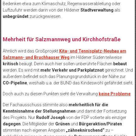
Bedenken etwa zum Klimaschutz, Regenwasserableitung oder
Luftzufuhr werden darin von der Hildener
Stadtverwaltung
als
unbegründet
zurückgewiesen.
Mehrheit für Salzmannweg und Kirchhofstraße
Ähnlich wird das Großprojekt
Kita- und Tennisplatz-Neubau am
Salzmann- und Bruchhauser Weg
im Hildener Süden teilweise
kritisch
beäugt. Denn auch hier sollen unberührte Flächen
bebaut
werden. Es wird mit
mehr Verkehr und Parkplatznot
gerechnet. Und
außerdem befindet sich das Planungsgrundstück in der Nähe zur
CO-Pipeline
, weshalb u.a. der BUND das Kindeswohl gefährdet sieht.
Doch auch zu diesen Punkten sieht die Verwaltung
keine Probleme
.
Der Fachausschuss stimmte also
mehrheitlich für die
Kenntnisnahme der Stellungnahmen
und damit der Fortsetzung
des Projekts. Nur
Rudolf Joseph
von der FDP votierte als einziger
dagegen
. Die Mitglieder der
Grünen
und
Bürgeraktion/Piraten
stimmten nach eigenen Angaben
„zähneknirschend“
zu –