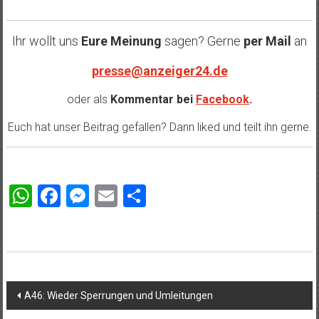
Ihr wollt uns
Eure Meinung
sagen? Gerne
per Mail
an
presse@anzeiger24.de
oder als
Kommentar bei
Facebook
.
Euch hat unser Beitrag gefallen? Dann liked und teilt ihn gerne.
WhatsApp
Facebook
Messenger
Email
Teilen
Beitragsnavigation
A46: Wieder Sperrungen und Umleitungen