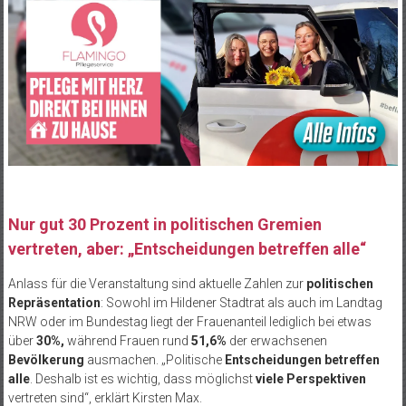
Nur gut 30 Prozent in politischen Gremien
vertreten, aber: „Entscheidungen betreffen alle“
Anlass für die Veranstaltung sind aktuelle Zahlen zur
politischen
Repräsentation
: Sowohl im Hildener Stadtrat als auch im Landtag
NRW oder im Bundestag liegt der Frauenanteil lediglich bei etwas
über
30%,
während Frauen rund
51,6%
der erwachsenen
Bevölkerung
ausmachen. „Politische
Entscheidungen betreffen
alle
. Deshalb ist es wichtig, dass möglichst
viele Perspektiven
vertreten sind“, erklärt Kirsten Max.