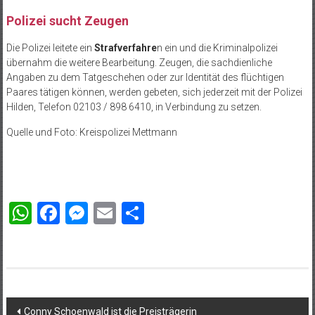
Polizei sucht Zeugen
Die Polizei leitete ein
Strafverfahre
n ein und die Kriminalpolizei
übernahm die weitere Bearbeitung. Zeugen, die sachdienliche
Angaben zu dem Tatgeschehen oder zur Identität des flüchtigen
Paares tätigen können, werden gebeten, sich jederzeit mit der Polizei
Hilden, Telefon 02103 / 898 6410, in Verbindung zu setzen.
Quelle und Foto: Kreispolizei Mettmann
WhatsApp
Facebook
Messenger
Email
Teilen
Beitragsnavigation
Conny Schoenwald ist die Preisträgerin