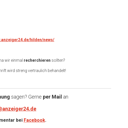
w.anzeiger24.de/hilden/news/
ma wir einmal
recherchieren
sollten?
rift wird streng vertraulich behandelt!
nung
sagen? Gerne
per Mail
an
@anzeiger24.de
entar bei
Facebook
.