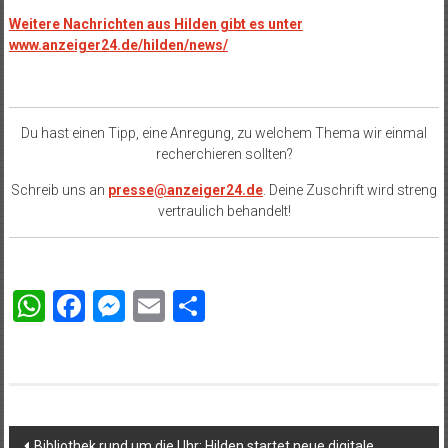
Weitere Nachrichten aus Hilden gibt es unter
www.anzeiger24.de/hilden/news/
Du hast einen Tipp, eine Anregung, zu welchem Thema wir einmal
recherchieren sollten?
Schreib uns an
presse@anzeiger24.de
. Deine Zuschrift wird streng
vertraulich behandelt!
WhatsApp
Facebook
Messenger
Email
Teilen
Beitragsnavigation
Bibliothek rund um die Uhr: Hilden startet neue digitale