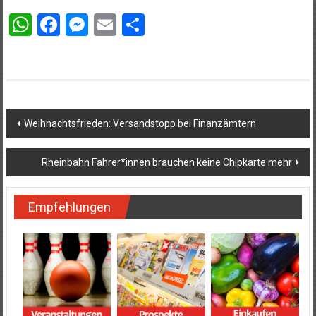
WhatsApp
Facebook
Messenger
Email
Teilen
Beitragsnavigation
Weihnachtsfrieden: Versandstopp bei Finanzämtern
Rheinbahn Fahrer*innen brauchen keine Chipkarte mehr
Empfehlungen