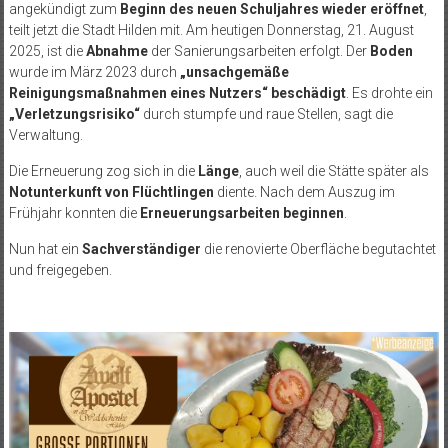
angekündigt zum
Beginn des neuen Schuljahres wieder eröffnet
,
teilt jetzt die Stadt Hilden mit. Am heutigen Donnerstag, 21. August
2025, ist die
Abnahme
der
Sanierungsarbeiten
erfolgt. Der
Boden
wurde im März 2023 durch
„unsachgem
äße
Reinigungsmaßnahmen eines Nutzers“
beschädigt
. Es drohte ein
„Verletzungsrisiko“
durch stumpfe und raue Stellen, sagt die
Verwaltung.
Die Erneuerung zog sich in die
L
änge
, auch weil die Stätte später als
Notunterkunft von Flüchtlingen
diente. Nach dem Auszug im
Frühjahr konnten die
Erneuerungsarbeiten beginnen
.
Nun hat ein
Sachverständiger
die renovierte Oberfläche begutachtet
und freigegeben.