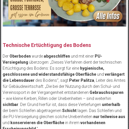
Technische Ertüchtigung des Bodens
Der
Oberboden
wurde
abgeschliffen
und mit einer
PU-
Versiegelung
überzogen:
„Dieses Verfahren dient der technischen
Ert
üchtigung des Bodens: Es sorgt für eine
hygienische,
geschlossene und widerstandsfähige Oberfläche
und
verlängert
die Lebensdauer
des Bodens“, sagt
Peter
Palitza
, Leiter des Amtes
für Gebäudewirtschaft:
„Die bei der Nutzung durch den Schul- und
Vereinssport in der Vergangenheit entstandenen
Gebrauchsspuren
– wie kleine Kerben, Rillen oder Unebenheiten – sind weiterhin
sichtbar
. Der Grund hierf
ür ist, dass diese Vertiefungen
unterhalb
der beim Schleifen abgetragenen
Schicht
lagen. Das Schleifen und
die PU-Versiegelung gleichen solche Unebenheiten
nur teilweise aus
und
konservieren die Oberfläche
in ihrem
vorhandenen
Erscheinungsbild
.“