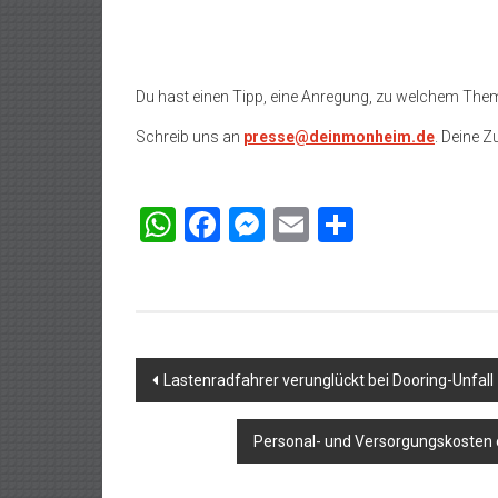
Du hast einen Tipp, eine Anregung, zu welchem The
Schreib uns an
presse@deinmonheim.de
. Deine Z
WhatsApp
Facebook
Messenger
Email
Teilen
Beitragsnavigation
Lastenradfahrer verunglückt bei Dooring-Unfall
Personal- und Versorgungskosten ex