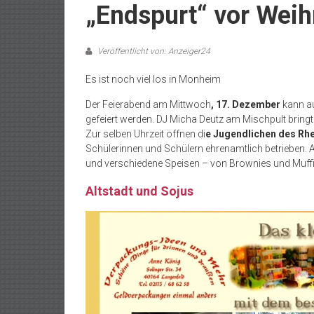
„Endspurt“ vor Wei
Veröffentlicht von: Anzeiger24
Es ist noch viel los in Monheim
Der Feierabend am Mittwoch
, 17. Dezember
kann a
gefeiert werden. DJ Micha Deutz am Mischpult bring
Zur selben Uhrzeit öffnen di
e Jugendlichen des Rhe
Schülerinnen und Schülern ehrenamtlich betrieben. 
und verschiedene Speisen – von Brownies und Muffin
Altstadt und Sojus