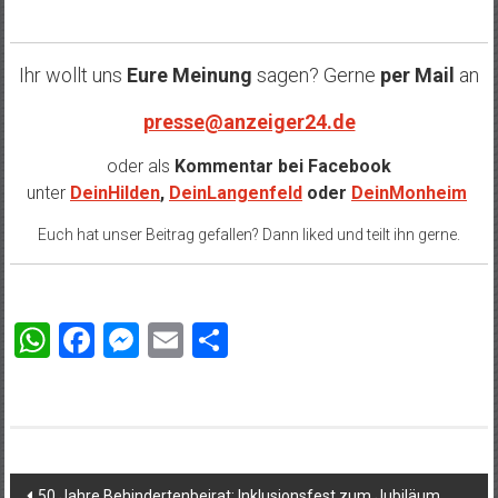
Ihr wollt uns
Eure Meinung
sagen? Gerne
per Mail
an
presse@anzeiger24.de
oder als
Kommentar bei
Facebook
unter
DeinHilden
,
DeinLangenfeld
oder
DeinMonheim
Euch hat unser Beitrag gefallen? Dann liked und teilt ihn gerne.
WhatsApp
Facebook
Messenger
Email
Teilen
Beitragsnavigation
50 Jahre Behindertenbeirat: Inklusionsfest zum Jubiläum