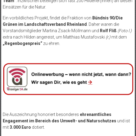
Team“
. Inzwischen beteiligen sich fast 200 Hildener(innen) an diesen
Einsätzen für die Natur.
Ein vorbildliches Projekt, findet die Fraktion von
Bündnis 90/Die
Grünen im Landschaftsverband Rheinland
. Daher waren die
Vorstandsmitglieder Martina Zsack-Möllmann und
Rolf Fliß
(Foto l.)
extra nach Hilden angereist, um Matthias Mustafovski
(r.)
mit dem
„Regenbogenpreis“
zu ehren.
Die Auszeichnung honoriert besonderes
ehrenamtliches
Engagement im Bereich des Umwelt- und Naturschutzes
und ist
mit
3.000 Euro
dotiert.