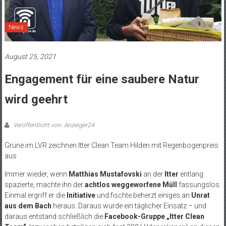
News
August 25, 2021
Engagement für eine saubere Natur
wird geehrt
Veröffentlicht von: Anzeiger24
Grüne im LVR zeichnen Itter Clean Team Hilden mit Regenbogenpreis
aus
Immer wieder, wenn
Matthias Mustafovski
an der
Itter
entlang
spazierte, machte ihn der
achtlos weggeworfene Müll
fassungslos.
Einmal ergriff er die
Initiative
und fischte beherzt einiges an
Unrat
aus dem Bach
heraus. Daraus wurde ein täglicher Einsatz – und
daraus entstand schließlich die
Facebook-Gruppe „Itter Clean